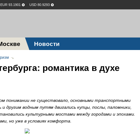
EUR 93.1901
USD 80.9293
Москве
Новости
уризм
тербурга: романтика в духе
нном понимании не существовало, основными транспортными
ь и другим водным путям двигались купцы, послы, паломники,
тановились культурными мостами между городами и эпохами.
ми, но уже в условиях комфорта.