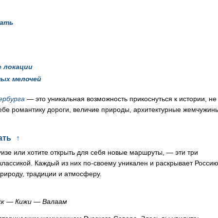
рать
е локации
ных мелочей
ербурга
— это уникальная возможность прикоснуться к истории, не
ебе романтику дороги, величие природы, архитектурные жемчужин
ать
↑
изе или хотите открыть для себя новые маршруты, — эти три
лассикой. Каждый из них по-своему уникален и раскрывает Россию
рироду, традиции и атмосферу.
к — Кижи — Валаам