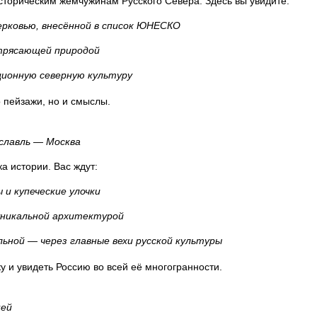
сторическим жемчужинам Русского Севера. Здесь вы увидите:
ерковью, внесённой в список ЮНЕСКО
трясающей природой
ионную северную культуру
 пейзажи, но и смыслы.
славль — Москва
а истории. Вас ждут:
 и купеческие улочки
уникальной архитектурой
ьной — через главные вехи русской культуры
ку и увидеть Россию во всей её многогранности.
ней