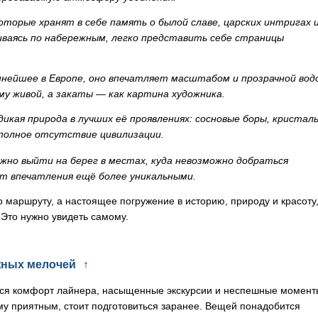
оторые хранят в себе память о былой славе, царских интригах 
иваясь по набережным, легко представить себе страницы
нейшее в Европе, оно впечатляет масштабом и прозрачной вод
у живой, а закаты — как картина художника.
икая природа в лучших её проявлениях: сосновые боры, кристал
 полное отсутствие цивилизации.
жно выйти на берег в местах, куда невозможно добраться
т впечатления ещё более уникальными.
о маршруту, а настоящее погружение в историю, природу и красоту
Это нужно увидеть самому.
ужных мелочей
↑
ются комфорт лайнера, насыщенные экскурсии и неспешные момент
му приятным, стоит подготовиться заранее. Вещей понадобится