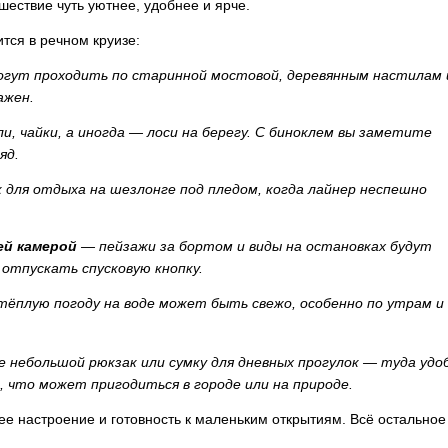
шествие чуть уютнее, удобнее и ярче.
тся в речном круизе:
огут проходить по старинной мостовой, деревянным настилам 
ажен.
и, чайки, а иногда — лоси на берегу. С биноклем вы заметите
яд.
для отдыха на шезлонге под пледом, когда лайнер неспешно
ей камерой
— пейзажи за бортом и виды на остановках будут
 отпускать спусковую кнопку.
тёплую погоду на воде может быть свежо, особенно по утрам и
 небольшой рюкзак или сумку для дневных прогулок — туда удо
ё, что может пригодиться в городе или на природе.
шее настроение и готовность к маленьким открытиям. Всё остально