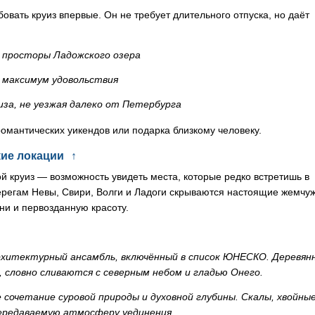
бовать круиз впервые. Он не требует длительного отпуска, но даёт
 просторы Ладожского озера
 максимум удовольствия
а, не уезжая далеко от Петербурга
омантических уикендов или подарка близкому человеку.
ие локации
↑
ой круиз — возможность увидеть места, которые редко встретишь в
берегам Невы, Свири, Волги и Ладоги скрываются настоящие жемчу
ни и первозданную красоту.
хитектурный ансамбль, включённый в список ЮНЕСКО. Деревян
, словно сливаются с северным небом и гладью Онего.
сочетание суровой природы и духовной глубины. Скалы, хвойны
ередаваемую атмосферу уединения.