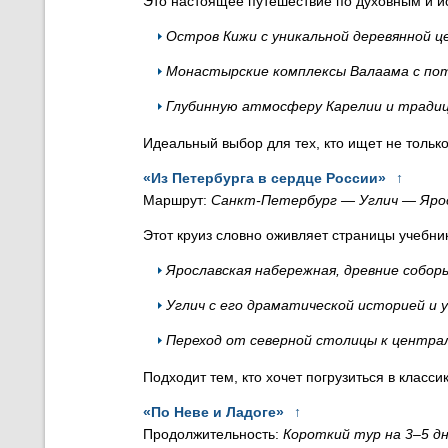
Это настоящее путешествие по духовным и и
Остров Кижи с уникальной деревянной ц
Монастырские комплексы Валаама с по
Глубинную атмосферу Карелии и традиц
Идеальный выбор для тех, кто ищет не только
«Из Петербурга в сердце России»
↑
Маршрут:
Санкт-Петербург — Углич — Яро
Этот круиз словно оживляет страницы учебник
Ярославская набережная, древние соборы
Углич с его драматической историей и 
Переход от северной столицы к централ
Подходит тем, кто хочет погрузиться в класси
«По Неве и Ладоге»
↑
Продолжительность:
Короткий тур на 3–5 д