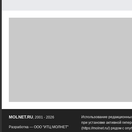
MOLNET.RU
Использование редакционных
, 2001 - 2026
при установке активной гипе
Разработка —
ООО "ИТЦ МОЛНЕТ"
(
https://molnet.ru/
) рядом с оп