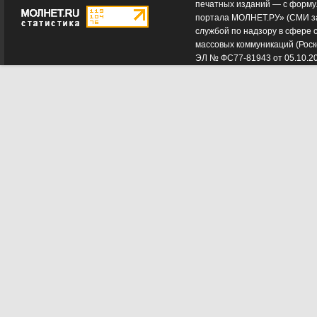
печатных изданий — с форму
портала МОЛНЕТ.РУ» (СМИ з
службой по надзору в сфере 
массовых коммуникаций (Роск
ЭЛ № ФС77-81943 от 05.10.2