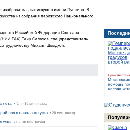
 изобразительных искусств имени Пушкина. В
скусства из собрания парижского Национального
езидента Российской Федерации Светлана
Последни
 (НИИ РАХ) Таир Салахов, спецпредставитель
сотрудничеству Михаил Швыдкой.
Происшествия
Московские
помощь по
наезда кат
ца лета
• -1 ч. -35 мин. назад
рой раз с начала августа
• 28 мин. назад
Популярн
в тени
• 1 ч. 38 мин. назад