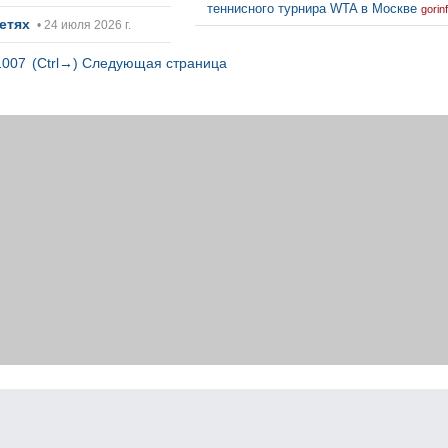
теннисного турнира WTA в Москве
gorin
сетях
• 24 июля 2026 г.
1007
(Ctrl→) Следующая страница