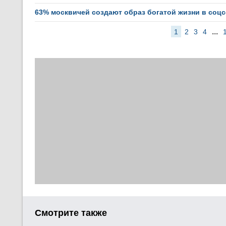
63% москвичей создают образ богатой жизни в соц
...
1
2
3
4
Смотрите также