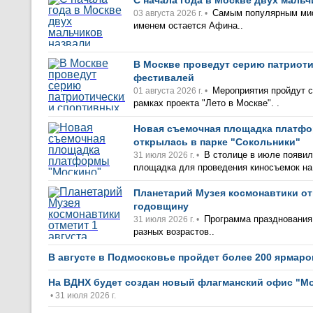
С начала года в Москве двух маль
Самым популярным ми
03 августа 2026 г. •
именем остается Афина..
В Москве проведут серию патриот
фестивалей
Мероприятия пройдут с 
01 августа 2026 г. •
рамках проекта "Лето в Москве". .
Новая съемочная площадка платф
открылась в парке "Сокольники"
В столице в июле появил
31 июля 2026 г. •
площадка для проведения киносъемок на
Планетарий Музея космонавтики от
годовщину
Программа празднования 
31 июля 2026 г. •
разных возрастов..
В августе в Подмосковье пройдет более 200 ярмар
На ВДНХ будет создан новый флагманский офис "М
• 31 июля 2026 г.