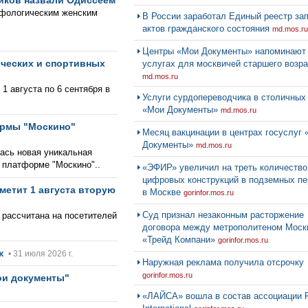
чиков назвали Одиссеем
фологическим женским
В России заработал Единый реестр за
актов гражданского состояния
md.mos.ru
Центры «Мои Документы» напоминают
ических и спортивных
услугах для москвичей старшего возра
md.mos.ru
1 августа по 6 сентября в
Услуги сурдопереводчика в столичных
«Мои Документы»
md.mos.ru
ормы "Москино"
Месяц вакцинации в центрах госуслуг
Документы»
md.mos.ru
ась новая уникальная
 платформе "Москино"..
«ЭФИР» увеличил на треть количество
цифровых конструкций в подземных п
метит 1 августа вторую
в Москве
gorinfor.mos.ru
Суд признал незаконным расторжение
рассчитана на посетителей
договора между метрополитеном Моск
«Трейд Компани»
gorinfor.mos.ru
ок
• 31 июля 2026 г.
Наружная реклама получила отсрочку
gorinfor.mos.ru
ои документы"
«ЛАЙСА» вошла в состав ассоциации