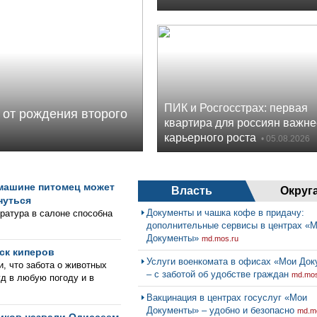
ПИК и Росгосстрах: первая
 от рождения второго
квартира для россиян важне
карьерного роста
• 05.08.2026
 машине питомец может
Власть
Округ
нуться
Документы и чашка кофе в придачу:
ратура в салоне способна
дополнительные сервисы в центрах «
Документы»
md.mos.ru
ск киперов
Услуги военкомата в офисах «Мои До
, что забота о животных
– с заботой об удобстве граждан
md.mos
д в любую погоду и в
Вакцинация в центрах госуслуг «Мои
Документы» – удобно и безопасно
md.m