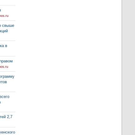
я
mos.ru
о свыше
кций
ка в
 правом
mos.ru
рограмму
етов
всего
а
тей 2,7
женского