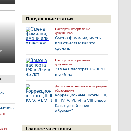
Популярные статьи
Паспорт и оформление
документов
Смена фамилии, имени
или отчества: как это
сделать
е
Паспорт и оформление
документов
Замена паспорта РФ в 20
и в 45 лет
а
Дошкольное, начальное и среднее
образование
Мои
Коррекционные школы I, II,
III, IV, V, VI, VII и VIII видов.
Каких детей в них
кументы»
обучают?
.ru
Главное за сегодня
os.ru