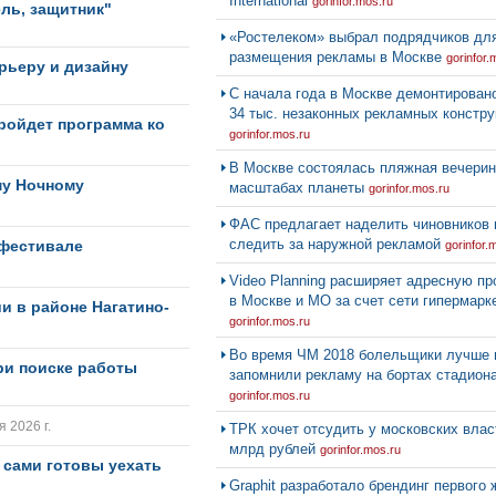
International
gorinfor.mos.ru
ель, защитник"
«Ростелеком» выбрал подрядчиков дл
размещения рекламы в Москве
gorinfor.
рьеру и дизайну
С начала года в Москве демонтирован
34 тыс. незаконных рекламных констру
пройдет программа ко
gorinfor.mos.ru
В Москве состоялась пляжная вечерин
му Ночному
масштабах планеты
gorinfor.mos.ru
ФАС предлагает наделить чиновников
следить за наружной рекламой
 фестивале
gorinfor.
Video Planning расширяет адресную п
в Москве и МО за счет сети гипермарк
и в районе Нагатино-
gorinfor.mos.ru
Во время ЧМ 2018 болельщики лучше 
ри поиске работы
запомнили рекламу на бортах стадион
gorinfor.mos.ru
я 2026 г.
ТРК хочет отсудить у московских влас
млрд рублей
gorinfor.mos.ru
 сами готовы уехать
Graphit разработало брендинг первого 