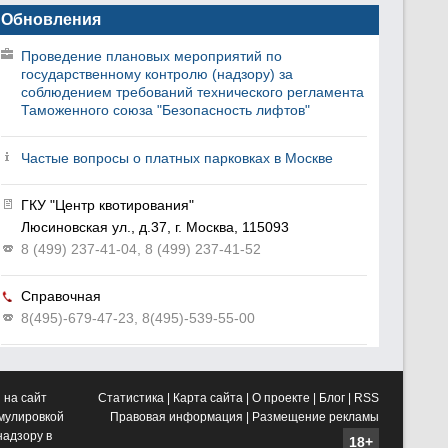
Обновления
Проведение плановых мероприятий по
государственному контролю (надзору) за
соблюдением требований технического регламента
Таможенного союза "Безопасность лифтов"
Частые вопросы о платных парковках в Москве
ГКУ "Центр квотирования"
Люсиновская ул., д.37, г. Москва, 115093
8 (499) 237-41-04, 8 (499) 237-41-52
Справочная
8(495)-679-47-23, 8(495)-539-55-00
 на сайт
Статистика
|
Карта сайта
|
О проекте
|
Блог
|
RSS
рмулировкой
Правовая информация
|
Размещение рекламы
адзору в
18+