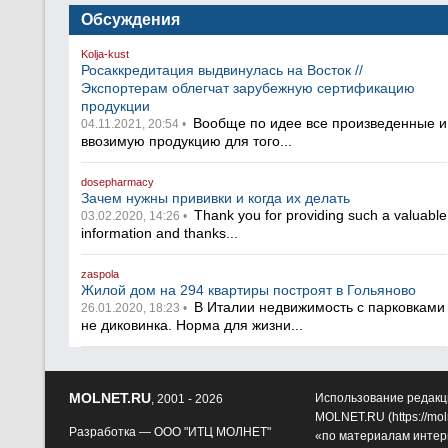
Обсуждения
Kolja-kust
Росаккредитация выдвинулась на Восток //
Экспортерам облегчат зарубежную сертификацию
продукции
Вообще по идее все произведенные и
04.11.2021, 20:54 •
ввозимую продукцию для того...
dosepharmacy
Зачем нужны прививки и когда их делать
Thank you for providing such a valuable
03.02.2020, 14:26 •
information and thanks...
zaspola
Жилой дом на 294 квартиры построят в Гольяново
В Италии недвижимость с парковками
26.01.2020, 18:23 •
не диковинка. Норма для жизни...
MOLNET.RU
Использование редакц
, 2001 - 2026
MOLNET.RU (
https://mol
Разработка —
ООО "ИТЦ МОЛНЕТ"
«по материалам интер