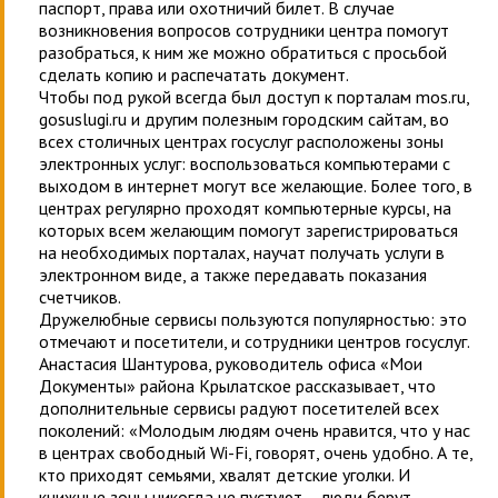
паспорт, права или охотничий билет. В случае
возникновения вопросов сотрудники центра помогут
разобраться, к ним же можно обратиться с просьбой
сделать копию и распечатать документ.
Чтобы под рукой всегда был доступ к порталам mos.ru,
gosuslugi.ru и другим полезным городским сайтам, во
всех столичных центрах госуслуг расположены зоны
электронных услуг: воспользоваться компьютерами с
выходом в интернет могут все желающие. Более того, в
центрах регулярно проходят компьютерные курсы, на
которых всем желающим помогут зарегистрироваться
на необходимых порталах, научат получать услуги в
электронном виде, а также передавать показания
счетчиков.
Дружелюбные сервисы пользуются популярностью: это
отмечают и посетители, и сотрудники центров госуслуг.
Анастасия Шантурова, руководитель офиса «Мои
Документы» района Крылатское рассказывает, что
дополнительные сервисы радуют посетителей всех
поколений: «Молодым людям очень нравится, что у нас
в центрах свободный Wi-Fi, говорят, очень удобно. А те,
кто приходят семьями, хвалят детские уголки. И
книжные зоны никогда не пустуют – люди берут