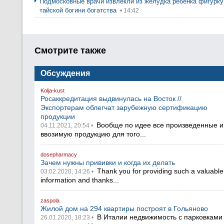
Подмосковные врачи извлекли из желудка ребенка фигурку
тайской богини богатства
• 14:42
Смотрите также
Обсуждения
Kolja-kust
Росаккредитация выдвинулась на Восток //
Экспортерам облегчат зарубежную сертификацию
продукции
Вообще по идее все произведенные и
04.11.2021, 20:54 •
ввозимую продукцию для того...
dosepharmacy
Зачем нужны прививки и когда их делать
Thank you for providing such a valuable
03.02.2020, 14:26 •
information and thanks...
zaspola
Жилой дом на 294 квартиры построят в Гольяново
В Италии недвижимость с парковками
26.01.2020, 18:23 •