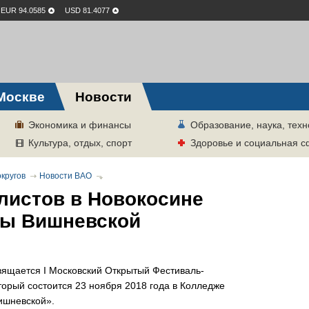
EUR 94.0585
USD 81.4077
Москве
Новости
Экономика и финансы
Образование, наука, техн
Культура, отдых, спорт
Здоровье и социальная 
кругов
Новости ВАО
листов в Новокосине
ны Вишневской
ящается I Московский Открытый Фестиваль-
оторый состоится 23 ноября 2018 года в Колледже
Вишневской».