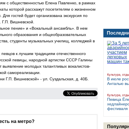
ям с общественностью Елена Павленко, в рамках
онаты которой расскажут посетителям о жизненном
 Для гостей будет организована экскурсия по
 Г.П. Вишневской.
ьное пение» и «Вокальный ансамбль». В нем
Последни
льного образования и общеобразовательных
ства, студенты музыкальных училищ, колледжей в
 певцов к лучшим традициям отечественного
усской певицы, народной артистки СССР Галины
т выявление молодых талантливых вокалистов-
ской самореализации.
Культура, отд
 Г.П. Вишневской» - ул. Суздальская, д. 40Б.
В июле рос
Анталью в
Культура, отд
Певица Ёлк
хедлайнер
фестиваля 
есть на метро?
Популярн