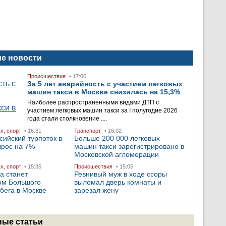
е новости
Происшествия
• 17:00
За 5 лет аварийность с участием легковых
машин такси в Москве снизилась на 15,3%
Наиболее распространенными видами ДТП с
участием легковых машин такси за I полугодие 2026
года стали столкновение ....
ых, спорт
• 16:31
Транспорт
• 16:02
сийский турпоток в
Больше 200 000 легковых
ырос на 7%
машин такси зарегистрировано в
Московской агломерации
ых, спорт
• 15:35
Происшествия
• 15:05
а станет
Ревнивый муж в ходе ссоры
ом Большого
выломал дверь комнаты и
бега в Москве
зарезал жену
ые статьи