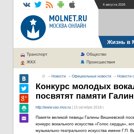
6 августа 2026
Жизнь в 
Транспорт
Общество
ЖКХ
Происшествия
Новости
Официальные новости
Новости о
Конкурс молодых вока
посвятят памяти Гали
http://www.vao.mos.ru
| 15 октября 2018 г.
Памяти великой певицы Галины Вишневской посв
конкурс вокального искусства «Голос сердца», к
музыкально-театрального искусства имени Г.П. 