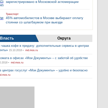
зарегистрировано в Московской агломерации
Транспорт
45% автомобилистов в Москве выбирают оплату
стоянки со шлагбаумом при выезде
Власть
Округа
 чашка кофе в придачу: дополнительные сервисы в центрах
енты»
15.10.2018 •
md.mos.ru
комата в офисах «Мои Документы» – с заботой об удобстве
0.2018 •
md.mos.ru
в центрах госуслуг «Мои Документы» – удобно и безопасно
d.mos.ru