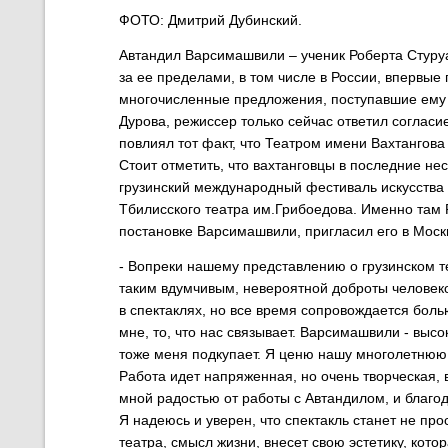
ФОТО:
Дмитрий Дубинский.
Автандил Варсимашвили – ученик Роберта Стуруа
за ее пределами, в том числе в России, впервые 
многочисленные предложения, поступавшие ему з
Дурова, режиссер только сейчас ответил соглас
повлиял тот факт, что Театром имени Вахтангова
Стоит отметить, что вахтанговцы в последние нес
грузинский международный фестиваль искусства
Тбилисского театра им.Грибоедова. Именно там 
постановке Варсимашвили, пригласил его в Моск
- Вопреки нашему представлению о грузинском т
таким вдумчивым, невероятной доброты человеко
в спектаклях, но все время сопровождается болью
мне, то, что нас связывает. Варсимашвили - выс
тоже меня подкупает. Я ценю нашу многолетнюю 
Работа идет напряженная, но очень творческая,
мной радостью от работы с Автандилом, и благода
Я надеюсь и уверен, что спектакль станет не пр
театра, смысл жизни, внесет свою эстетику, котор