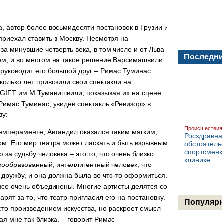
, автор более восьмидесяти постановок в Грузии и
приехал ставить в Москву. Несмотря на
а минувшие четверть века, в том числе и от Льва
Последни
ием, и во многом на такое решение Варсимашвили
 руководит его большой друг – Римас Туминас.
колько лет привозили свои спектакли на
 GIFT им.М.Туманишвили, показывая их на сцене
Римас Туминас, увидев спектакль «Ревизор» в
ву:
Происшествия
емпераменте, Автандил оказался таким мягким,
Росздравна
м. Его мир театра может ласкать и быть взрывным
обстоятель
спортсменк
 за судьбу человека – это то, что очень близко
клинике
окообразованный, интеллигентный человек, что
дружбу, и она должна была во что-то оформиться.
 все очень объединены. Многие артисты делятся со
рят за то, что театр пригласил его на постановку.
осто произведением искусства, но раскроет смысл
Популярн
ая мне так близка, – говорит Римас