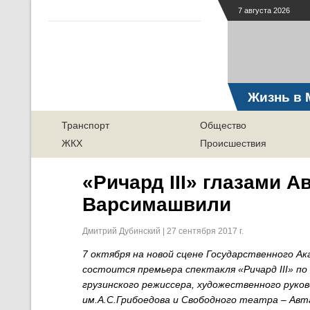
7 августа 2026
Жизнь в 
Транспорт
Общество
ЖКХ
Происшествия
«Ричард III» глазами А
Варсимашвили
Дмитрий Дубинский | 27 сентября 2017 г.
7 октября на новой сцене Государственного А
состоится премьера спектакля «Ричард III» по
грузинского режиссера, художественного руко
им.А.С.Грибоедова и Свободного театра – Ав