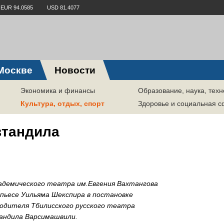
EUR 94.0585
USD 81.4077
Москве
Новости
Экономика и финансы
Образование, наука, техн
Культура, отдых, спорт
Здоровье и социальная 
втандила
кадемического театра им.Евгения Вахтангова
 пьесе Уильяма Шекспира в постановке
водителя Тбилисского русского театра
тандила Варсимашвили.