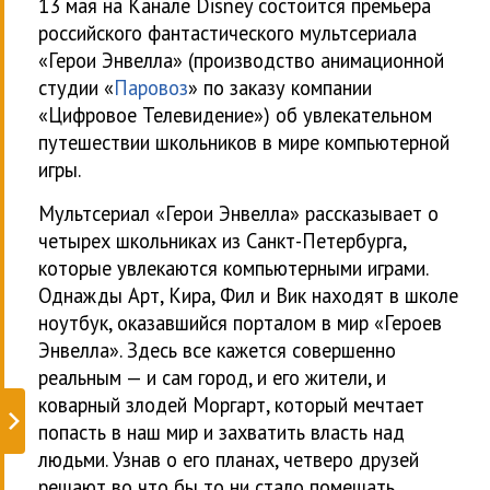
13 мая на Канале Disney состоится премьера
российского фантастического мультсериала
«Герои Энвелла» (производство анимационной
студии «
Паровоз
» по заказу компании
«Цифровое Телевидение») об увлекательном
путешествии школьников в мире компьютерной
игры.
Мультсериал «Герои Энвелла» рассказывает о
четырех школьниках из Санкт-Петербурга,
которые увлекаются компьютерными играми.
Однажды Арт, Кира, Фил и Вик находят в школе
ноутбук, оказавшийся порталом в мир «Героев
Энвелла». Здесь все кажется совершенно
реальным — и сам город, и его жители, и
коварный злодей Моргарт, который мечтает
попасть в наш мир и захватить власть над
людьми. Узнав о его планах, четверо друзей
решают во что бы то ни стало помешать