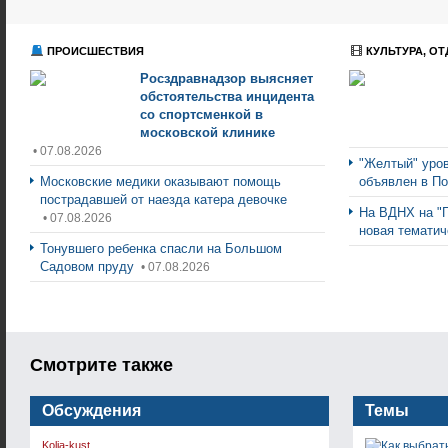
ПРОИСШЕСТВИЯ
КУЛЬТУРА, ОТ
Росздравнадзор выясняет
обстоятельства инцидента
со спортсменкой в
московской клинике
• 07.08.2026
"Желтый" уров
Московские медики оказывают помощь
объявлен в П
пострадавшей от наезда катера девочке
На ВДНХ на "
• 07.08.2026
новая тематич
Тонувшего ребенка спасли на Большом
Садовом пруду
• 07.08.2026
Смотрите также
Обсуждения
Темы
Kolja-kust