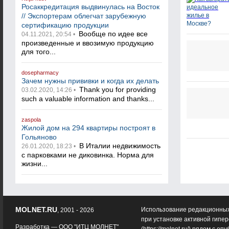
Росаккредитация выдвинулась на Восток
// Экспортерам облегчат зарубежную
сертификацию продукции
Вообще по идее все
04.11.2021, 20:54 •
произведенные и ввозимую продукцию
для того...
dosepharmacy
Зачем нужны прививки и когда их делать
Thank you for providing
03.02.2020, 14:26 •
such a valuable information and thanks...
zaspola
Жилой дом на 294 квартиры построят в
Гольяново
В Италии недвижимость
26.01.2020, 18:23 •
с парковками не диковинка. Норма для
жизни...
MOLNET.RU
Использование редакционных
, 2001 - 2026
при установке активной гипе
Разработка —
ООО "ИТЦ МОЛНЕТ"