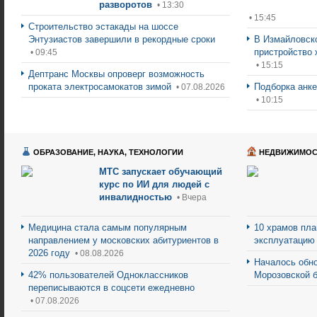
разворотов
• 13:30
• 15:45
Строительство эстакады на шоссе
Энтузиастов завершили в рекордные сроки
В Измайловско
пристройство 
• 09:45
• 15:15
Дептранс Москвы опроверг возможность
проката электросамокатов зимой
Подборка анке
• 07.08.2026
• 10:15
ОБРАЗОВАНИЕ, НАУКА, ТЕХНОЛОГИИ
НЕДВИЖИМОС
МТС запускает обучающий
курс по ИИ для людей с
инвалидностью
• Вчера
Медицина стала самым популярным
10 храмов пла
направлением у московских абитуриентов в
эксплуатацию 
2026 году
• 08.08.2026
Началось обно
42% пользователей Одноклассников
Морозовской 
переписываются в соцсети ежедневно
• 07.08.2026