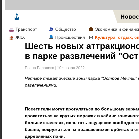
Жизнь в Москве
Новос
Транспорт
Общество
Экономика и финанс
ЖКХ
Происшествия
Культура, отдых, с
Шесть новых аттракцион
в парке развлечений "Ос
Елена Баранова | 10 января 2022 г.
Четыре тематические зоны парка "Остров Мечты" 
развлечениями.
Посетители могут прогуляться по большому зерка
прокатиться на крутых виражах в кабине гоночног
больших качелях, испытать ощущение свободного
башни, покружиться на вращающихся орбитах и ст
деревянных пони.