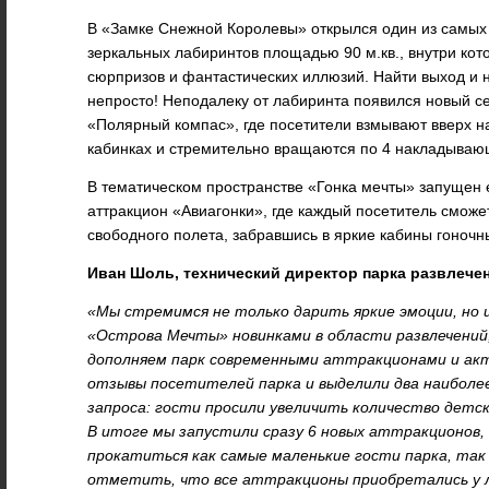
В «Замке Снежной Королевы» открылся один из самых
зеркальных лабиринтов площадью 90 м.кв., внутри кот
сюрпризов и фантастических иллюзий. Найти выход и н
непросто! Неподалеку от лабиринта появился новый с
«Полярный компас», где посетители взмывают вверх н
кабинках и стремительно вращаются по 4 накладывающ
В тематическом пространстве «Гонка мечты» запущен
аттракцион «Авиагонки», где каждый посетитель сможе
свободного полета, забравшись в яркие кабины гоночн
Иван Шоль, технический директор парка развлече
«Мы стремимся не только дарить яркие эмоции, но 
«Острова Мечты» новинками в области развлечений
дополняем парк современными аттракционами и ак
отзывы посетителей парка и выделили два наиболе
запроса: гости просили увеличить количество детск
В итоге мы запустили сразу 6 новых аттракционов,
прокатиться как самые маленькие гости парка, так 
отметить, что все аттракционы приобретались у л