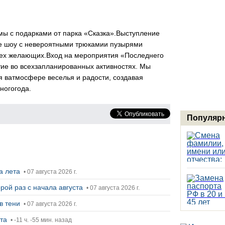
ы с подарками от парка «Сказка».
Выступление
ое шоу с невероятными трюками
и пузырями
сех желающих.
Вход на мероприятия «Последнего
тие во всех
запланированных активностях. Мы
я в
атмосфере веселья и радости, создавая
ного
года.
Популярн
ца лета
• 07 августа 2026 г.
рой раз с начала августа
• 07 августа 2026 г.
в тени
• 07 августа 2026 г.
ста
• -11 ч. -55 мин. назад