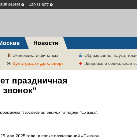
EUR 94.0585
USD 81.4077
Москве
Новости
Экономика и финансы
Образование, наука, техн
Культура, отдых, спорт
Здоровье и социальная 
дет праздничная
 звонок"
рограмма "Последний звонок" в парке "Сказка".
и 25 мая 2025
года, в парке развлечений «Сказка»