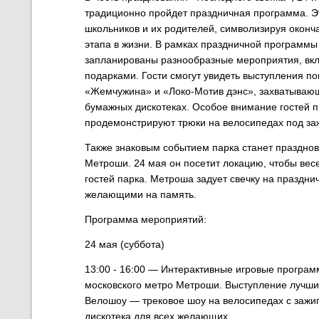
традиционно пройдет праздничная программа. 
школьников и их родителей, символизируя оконч
этапа в жизни.
В рамках праздничной программы 
запланированы
разнообразные мероприятия, вк
подарками. Гости
смогут увидеть выступления по
«Жемчужина» и
«Локо-Мотив дэнс», захватываю
бумажных
дискотеках. Особое внимание гостей 
продемонстрируют
трюки на велосипедах под за
Также знаковым событием парка станет праздно
Метроши. 24 мая он посетит локацию, чтобы весе
гостей парка. Метроша задует свечку на праздн
желающими на память.
Программа мероприятий:
24 мая (суббота)
13:00 - 16:00
— Интерактивные игровые программ
московского метро Метроши. Выступление лучши
Велошоу — трековое шоу на велосипедах с зажи
дискотека для всех желающих.