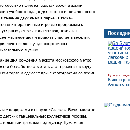
Это событие
является важной вехой в жизни
ание учебного
года, а для кого-то и начало нового
в течение двух дней в парке «Сказка»
лючая интерактивные игровые программы с
пулярных детских коллективов, таких как
Последни
щее мыльное шоу и принять участие в веселых
привлечет велошоу, где спортсмены
жигательную музыку.
вание Дня рождения маскота московского
метро
ло и беззаботно отметить этот праздник
в кругу
ичном торте и сделает яркие фотографии
со всеми
Культура, отд
В июле рос
Анталью в
ы с подарками от парка «Сказка». Визит
маскота
х детских танцевальных коллективов
Москвы.
гательными трюками под музыку.
Бумажная