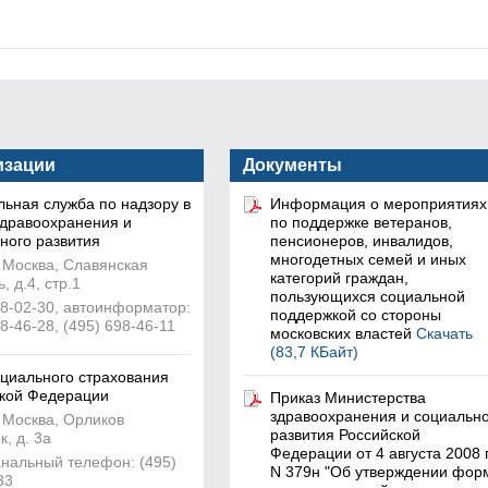
изации
Документы
ьная служба по надзору в
Информация о мероприятиях
дравоохранения и
по поддержке ветеранов,
ного развития
пенсионеров, инвалидов,
многодетных семей и иных
 Москва, Славянская
категорий граждан,
 д.4, стр.1
пользующихся социальной
78-02-30, автоинформатор:
поддержкой со стороны
8-46-28, (495) 698-46-11
московских властей
Скачать
(83,7 КБайт)
циального страхования
кой Федерации
Приказ Министерства
здравоохранения и социальн
 Москва, Орликов
развития Российской
, д. 3а
Федерации от 4 августа 2008 г
нальный телефон: (495)
N 379н "Об утверждении фор
33