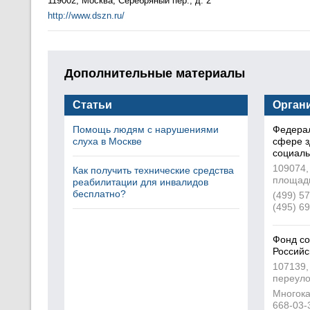
119002, Москва, Серебряный пер., д. 2
http://www.dszn.ru/
Дополнительные материалы
Статьи
Орган
Помощь людям с нарушениями
Федерал
слуха в Москве
сфере з
социаль
109074,
Как получить технические средства
площадь,
реабилитации для инвалидов
бесплатно?
(499) 5
(495) 69
Фонд со
Российс
107139,
переулок
Многока
668-03-