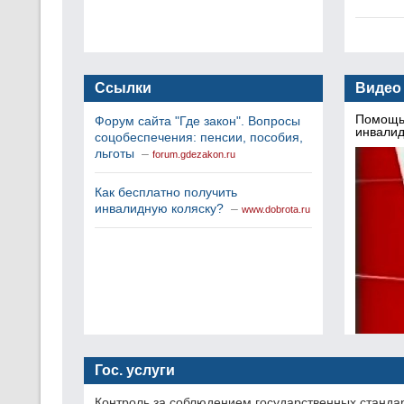
Ссылки
Видео
Помощь 
Форум сайта "Где закон". Вопросы
инвалид
соцобеспечения: пенсии, пособия,
льготы
–
forum.gdezakon.ru
Как бесплатно получить
инвалидную коляску?
–
www.dobrota.ru
Гос. услуги
Контроль за соблюдением государственных станда