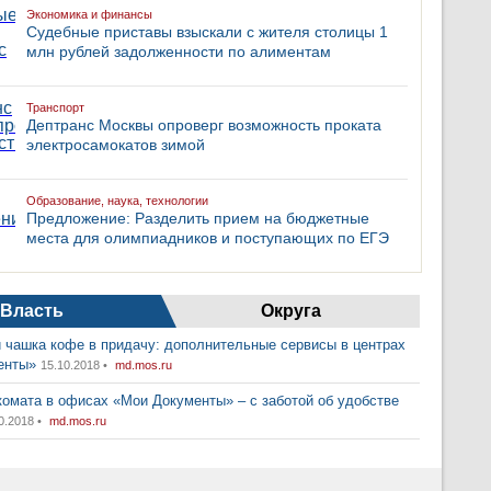
Экономика и финансы
Судебные приставы взыскали с жителя столицы 1
млн рублей задолженности по алиментам
Транспорт
Дептранс Москвы опроверг возможность проката
электросамокатов зимой
Образование, наука, технологии
Предложение: Разделить прием на бюджетные
места для олимпиадников и поступающих по ЕГЭ
Власть
Округа
 чашка кофе в придачу: дополнительные сервисы в центрах
енты»
15.10.2018 •
md.mos.ru
комата в офисах «Мои Документы» – с заботой об удобстве
0.2018 •
md.mos.ru