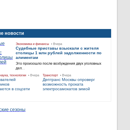
е новости
Экономика и финансы
• Вчера
Судебные приставы взыскали с жителя
столицы 1 млн рублей задолженности по
алиментам
Это произошло после возбуждения двух уголовных
дел. .
наука, технологии
• Вчера
Транспорт
• Вчера
ователей
Дептранс Москвы опроверг
ников
возможность проката
ются в соцсети
электросамокатов зимой