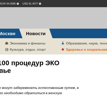
EUR 94.0585
USD 81.4077
Москве
Новости
Экономика и финансы
Образование, наука, техн
Культура, отдых, спорт
Здоровье и социальна
 100 процедур ЭКО
вье
е могут забеременеть естественным путем, в
го необходимо обратиться в женскую