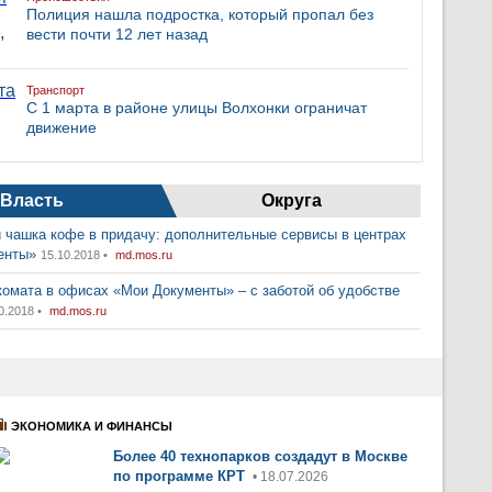
Полиция нашла подростка, который пропал без
вести почти 12 лет назад
Транспорт
С 1 марта в районе улицы Волхонки ограничат
движение
Власть
Округа
 чашка кофе в придачу: дополнительные сервисы в центрах
енты»
15.10.2018 •
md.mos.ru
комата в офисах «Мои Документы» – с заботой об удобстве
0.2018 •
md.mos.ru
ЭКОНОМИКА И ФИНАНСЫ
Более 40 технопарков создадут в Москве
по программе КРТ
• 18.07.2026