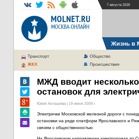
7 августа 2026
Жизнь в 
Транспорт
Общество
ЖКХ
Происшествия
МЖД вводит нескольк
остановок для электри
Юлия Анташева | 19 июня 2009 г.
Электрички Московской железной дороги с понед
остановки на ряде платформ Ярославского и Ри
связям с общественностью.
На Ярославском направлении электропоезд до С