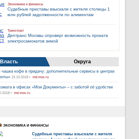
Экономика и финансы
Судебные приставы взыскали с жителя столицы 1
млн рублей задолженности по алиментам
Транспорт
Дептранс Москвы опроверг возможность проката
электросамокатов зимой
Власть
Округа
 чашка кофе в придачу: дополнительные сервисы в центрах
енты»
15.10.2018 •
md.mos.ru
комата в офисах «Мои Документы» – с заботой об удобстве
0.2018 •
md.mos.ru
ЭКОНОМИКА И ФИНАНСЫ
Судебные приставы взыскали с жителя