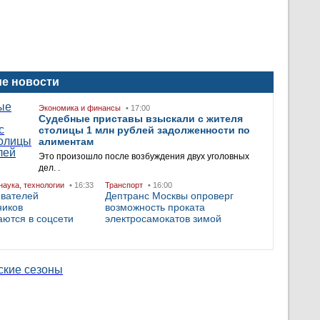
е новости
Экономика и финансы
• 17:00
Судебные приставы взыскали с жителя
столицы 1 млн рублей задолженности по
алиментам
Это произошло после возбуждения двух уголовных
дел. .
наука, технологии
• 16:33
Транспорт
• 16:00
ователей
Дептранс Москвы опроверг
ников
возможность проката
ются в соцсети
электросамокатов зимой