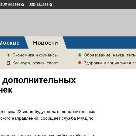
EUR 94.8366
USD 82.1665
Москве
Новости
Экономика и финансы
Образование, наука, техн
Культура, отдых, спорт
Здоровье и социальная 
о дополнительных
чек
ельника 22 июня будут делать дополнительные
жского направлений, сообщает служба МЖД по
ергиева Посада, отправляющийся из Москвы в