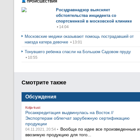
ПРОИСШЕСТВИЯ
Росздравнадзор выясняет
обстоятельства инцидента со
спортсменкой в московской клинике
• 14:04
Московские медики оказывают помощь пострадавшей от
наезда катера девочке
• 13:01
Тонувшего ребенка спасли на Большом Садовом пруду
• 10:55
Смотрите также
Обсуждения
Kolja-kust
Росаккредитация выдвинулась на Восток //
Экспортерам облегчат зарубежную сертификацию
продукции
Вообще по идее все произведенные и
04.11.2021, 20:54 •
ввозимую продукцию для того...