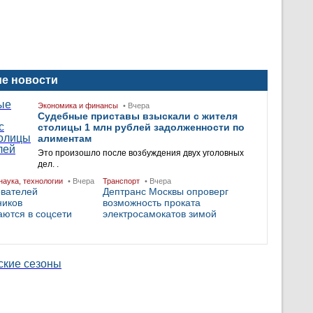
е новости
Экономика и финансы
• Вчера
Судебные приставы взыскали с жителя
столицы 1 млн рублей задолженности по
алиментам
Это произошло после возбуждения двух уголовных
дел. .
наука, технологии
• Вчера
Транспорт
• Вчера
ователей
Дептранс Москвы опроверг
ников
возможность проката
ются в соцсети
электросамокатов зимой