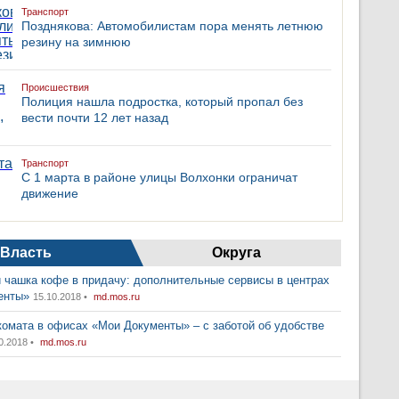
Транспорт
Позднякова: Автомобилистам пора менять летнюю
резину на зимнюю
Происшествия
Полиция нашла подростка, который пропал без
вести почти 12 лет назад
Транспорт
С 1 марта в районе улицы Волхонки ограничат
движение
Власть
Округа
 чашка кофе в придачу: дополнительные сервисы в центрах
енты»
15.10.2018 •
md.mos.ru
комата в офисах «Мои Документы» – с заботой об удобстве
0.2018 •
md.mos.ru