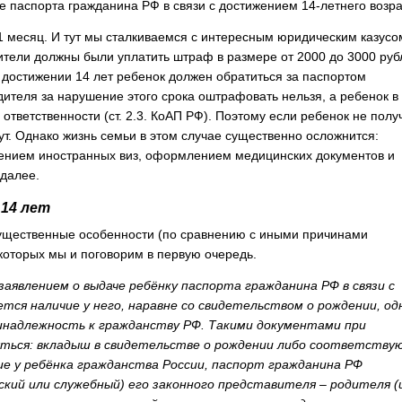
че паспорта гражданина РФ в связи с достижением 14-летнего возра
 месяц. И тут мы сталкиваемся с интересным юридическим казусо
ители должны были уплатить штраф в размере от 2000 до 3000 руб
по достижении 14 лет ребенок должен обратиться за паспортом
одителя за нарушение этого срока оштрафовать нельзя, а ребенок в
тветственности (ст. 2.3. КоАП РФ). Поэтому если ребенок не полу
ут. Однако жизнь семьи в этом случае существенно осложнится:
учением иностранных виз, оформлением медицинских документов и
 далее.
 14 лет
существенные особенности (по сравнению с иными причинами
которых мы и поговорим в первую очередь.
аявлением о выдаче ребёнку паспорта гражданина РФ в связи с
тся наличие у него, наравне со свидетельством о рождении, од
инадлежность к гражданству РФ. Такими документами при
ляться: вкладыш в свидетельстве о рождении либо соответству
е у ребёнка гражданства России, паспорт гражданина РФ
ский или служебный) его законного представителя – родителя (