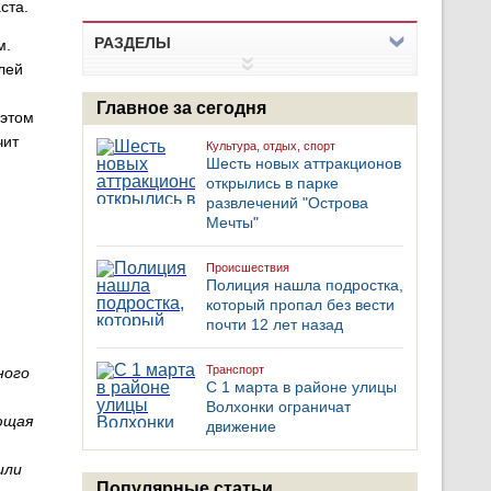
ста.
РАЗДЕЛЫ
м.
лей
Главное за сегодня
 этом
чит
Культура, отдых, спорт
Шесть новых аттракционов
открылись в парке
развлечений "Острова
Мечты"
Происшествия
Полиция нашла подростка,
который пропал без вести
почти 12 лет назад
Транспорт
ного
С 1 марта в районе улицы
Волхонки ограничат
ющая
движение
или
Популярные статьи