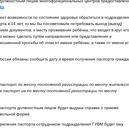
 к должностным лицам многофункциональных центров предоставлен
Ц
).
 имеет возможности по состоянию здоровья обратиться в подразделе
та в 14 лет, то мы бы посоветовали потребовать выход (выезд)
ием документов, к месту проживания ребёнка, что входит в круг ег
Это можно сделать путём направления или представления в
сьменной просьбы об этом от имени ребёнка, а также от имени ег
оссии обязаны сообщить дату и время получения паспорта гражд
е паспорт по месту постоянной регистрации по месту жительст
те паспорт не по месту постоянной регистрации по месту
паспорта должностным лицом будет выдана справка о приеме
звольной форме.
ормления паспорта сотрудником подразделения ГУВМ будет ему