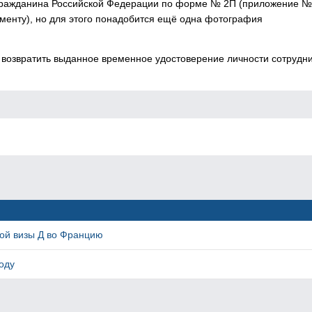
гражданина Российской Федерации по форме № 2П (приложение №
енту), но для этого понадобится ещё одна фотография
е возвратить выданное временное удостоверение личности сотрудн
ой визы Д во Францию
оду