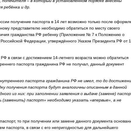
, попечителя – в который в установленном порядке внесены
я ребёнка и др.
России получение паспорта в 14 лет возможно только после оформл
онному представителю необходимо обратиться по месту своего
личия гражданства РФ ребенку (Приложение № 7 к Положению о
 Российской Федерации, утверждённого Указом Президента РФ от 
РФ в связи с достижением 14-летнего возраста можно обратиться
утреннего паспорта гражданина РФ не получал, данный документ
 внутреннего паспорта гражданина РФ не имел, то до достижен
дку получения паспорта будут аналогичны описанным в данной
ного из них: при заполнении заявления о выдаче (замене) паспо
 (заменить) паспорт» необходимо указать «впервые», а не
паспорт, то при получении или замене данного документа основан
ем паспорта, в связи с его непригодностью для дальнейшего