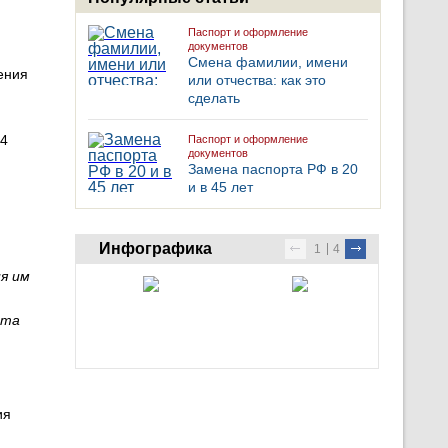
Паспорт и оформление
документов
Смена фамилии, имени
ения
или отчества: как это
сделать
14
Паспорт и оформление
документов
Замена паспорта РФ в 20
и в 45 лет
Инфографика
1
4
ия им
рта
ия