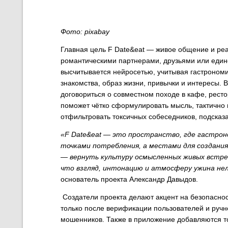
Фото: pixabay
Главная
цель F Date&eat — живое общение и реа
романтическими партнерами, друзьями или
един
высчитывается нейросетью, учитывая гастрономи
знакомства, образ жизни, привычки и интересы
. 
договориться о совместном походе в кафе, ресто
поможет чётко сформулировать мысль, тактично 
отфильтровать токсичных собеседников, подсказ
«
F Date&eat — это пространство, где гастрон
точками потребления, а местами для создания
— вернуть культуру осмысленных живых встреч
что взгляд, интонацию и атмосферу ужина не
основатель проекта Александр Давыдов.
Создатели проекта делают акцент на безопаснос
только после верификации пользователей и ручн
мошенников. Также в приложение добавляются т