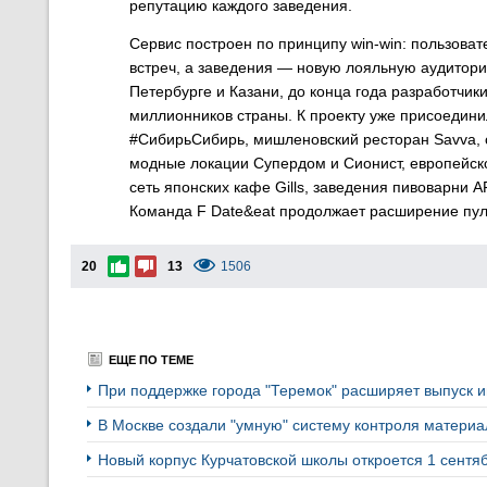
репутацию каждого заведения.
Сервис построен по принципу win-win: пользова
встреч, а заведения — новую лояльную аудитори
Петербурге и Казани, до конца года разработчик
миллионников страны. К проекту уже присоедини
#СибирьСибирь, мишленовский ресторан Savva, с
модные локации Супердом и Сионист, европейское
сеть японских кафе Gills, заведения пивоварни 
Команда F Date&eat продолжает расширение пул
20
13
1506
ЕЩЕ ПО ТЕМЕ
При поддержке города "Теремок" расширяет выпуск и
В Москве создали "умную" систему контроля матери
Новый корпус Курчатовской школы откроется 1 сент