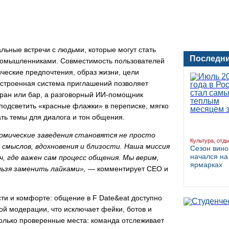
льные встречи с людьми, которые могут стать
Последни
омышленниками.
Совместимость пользователей
ческие предпочтения, образ жизни, цели
Встроенная система приглашений позволяет
ран или бар, а
разговорный ИИ-помощник
подсветить «красные флажки» в переписке, мягко
ать темы для диалога и тон общения
.
омические заведения становятся не просто
Культура, отд
 смыслов, вдохновения и близости. Наша миссия
Сезон вино
начался на
, где важен сам процесс общения. Мы верим,
ярмарках
льзя заменить лайками
»,
— комментирует CEO и
ти и комфорте: общение в F Date&eat доступно
ой модерации, что исключает фейки, ботов и
олько проверенные места: команда отслеживает