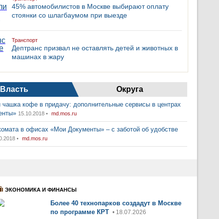
45% автомобилистов в Москве выбирают оплату
стоянки со шлагбаумом при выезде
Транспорт
Дептранс призвал не оставлять детей и животных в
машинах в жару
Власть
Округа
 чашка кофе в придачу: дополнительные сервисы в центрах
енты»
15.10.2018 •
md.mos.ru
комата в офисах «Мои Документы» – с заботой об удобстве
0.2018 •
md.mos.ru
ЭКОНОМИКА И ФИНАНСЫ
Более 40 технопарков создадут в Москве
по программе КРТ
• 18.07.2026