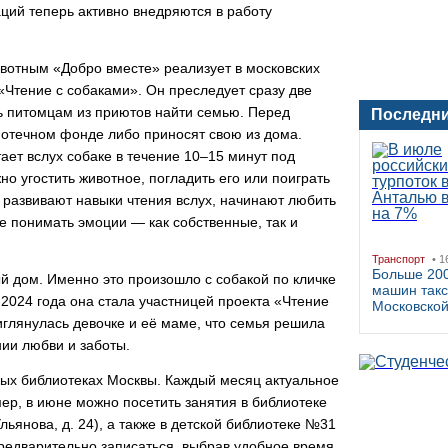
ций теперь активно внедряются в работу
отным «Добро вместе» реализует в московских
«Чтение с собаками». Он преследует сразу две
чь питомцам из приютов найти семью. Перед
Последни
иотечном фонде либо приносят свою из дома.
ает вслух собаке в течение 10–15 минут под
о угостить животное, погладить его или поиграть
 развивают навыки чтения вслух, начинают любить
ше понимать эмоции — как собственные, так и
Транспорт
• 1
Больше 200
й дом. Именно это произошло с собакой по кличке
машин такс
2024 года она стала участницей проекта «Чтение
Московско
иглянулась девочке и её маме, что семья решила
нии любви и заботы.
ных библиотеках Москвы. Каждый месяц актуальное
ер, в июне можно посетить занятия в библиотеке
ьянова, д. 24), а также в детской библиотеке №31
 предварительно записаться, выбрав удобное время.