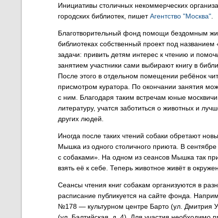
Инициативы столичных некоммерческих организа
городских библиотек, пишет
Агентство "Москва"
.
Благотворительный фонд помощи бездомным жив
библиотеках собственный проект под названием 
задачи: привить детям интерес к чтению и помо
занятием участники сами выбирают книгу в библ
После этого в отдельном помещении ребёнок чит
присмотром куратора. По окончании занятия можн
с ним. Благодаря таким встречам юные москвичи
литературу, учатся заботиться о животных и луч
других людей.
Иногда после таких чтений собаки обретают новы
Мышка из одного столичного приюта. В сентябре 
с собаками». На одном из сеансов Мышка так пр
взять её к себе. Теперь животное живёт в окруже
Сеансы чтения книг собакам организуются в раз
расписание публикуется на сайте фонда. Наприм
№178 — культурном центре Барто (ул. Дмитрия Ул
(ул. Балтийская, д. 4). Для участия необходимо