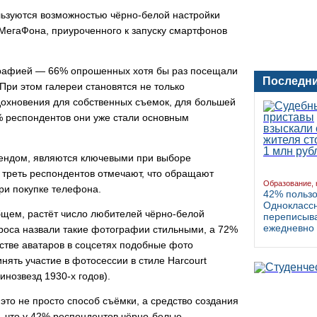
льзуются возможностью чёрно-белой настройки
МегаФона, приуроченного к запуску смартфонов
графией — 66% опрошенных хотя бы раз посещали
Последни
При этом галереи становятся не только
вдохновения для собственных съемок, для большей
% респондентов они уже стали основным
рендом, являются ключевыми при выборе
треть респондентов отмечают, что обращают
Образование, 
ри покупке телефона.
42% польз
Однокласс
общем, растёт число любителей чёрно-белой
переписыва
ежедневно
роса назвали такие фотографии стильными, а 72%
естве аватаров в соцсетях подобные фото
ять участие в фотосессии в стиле Harcourt
инозвезд 1930-х годов).
то не просто способ съёмки, а средство создания
, что у 42% респондентов чёрно-белые