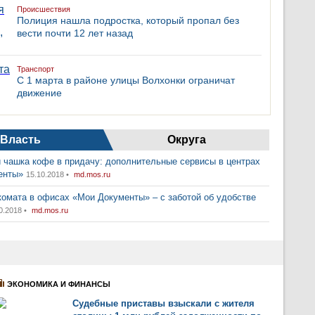
Происшествия
Полиция нашла подростка, который пропал без
вести почти 12 лет назад
Транспорт
С 1 марта в районе улицы Волхонки ограничат
движение
Власть
Округа
 чашка кофе в придачу: дополнительные сервисы в центрах
енты»
15.10.2018 •
md.mos.ru
комата в офисах «Мои Документы» – с заботой об удобстве
0.2018 •
md.mos.ru
ЭКОНОМИКА И ФИНАНСЫ
Судебные приставы взыскали с жителя