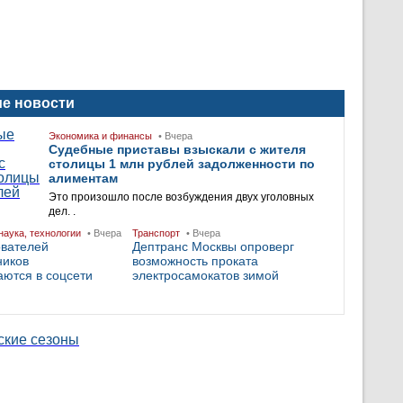
е новости
Экономика и финансы
• Вчера
Судебные приставы взыскали с жителя
столицы 1 млн рублей задолженности по
алиментам
Это произошло после возбуждения двух уголовных
дел. .
наука, технологии
• Вчера
Транспорт
• Вчера
ователей
Дептранс Москвы опроверг
ников
возможность проката
ются в соцсети
электросамокатов зимой