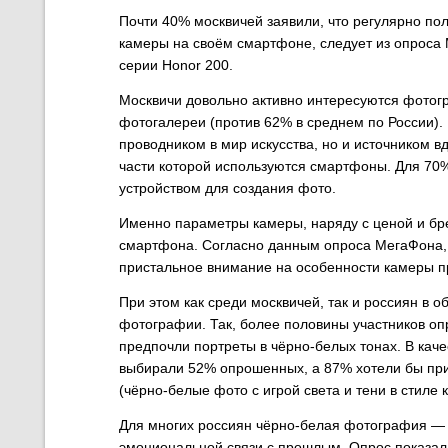
Почти 40% москвичей заявили, что регулярно по
камеры на своём смартфоне, следует из опроса 
серии Honor 200.
Москвичи довольно активно интересуются фото
фотогалереи (против 62% в среднем по России). 
проводником в мир искусства, но и источником 
части которой используются смартфоны. Для 70
устройством для создания фото.
Именно параметры камеры, наряду с ценой и б
смартфона. Согласно данным опроса МегаФона, 
пристальное внимание на особенности камеры п
При этом как среди москвичей, так и россиян в 
фотографии. Так, более половины участников оп
предпочли портреты в чёрно-белых тонах. В кач
выбирали 52% опрошенных, а 87% хотели бы прин
(чёрно-белые фото с игрой света и тени в стиле к
Для многих россиян чёрно-белая фотография — э
эмоциональной связи с прошлым. Опрос показал