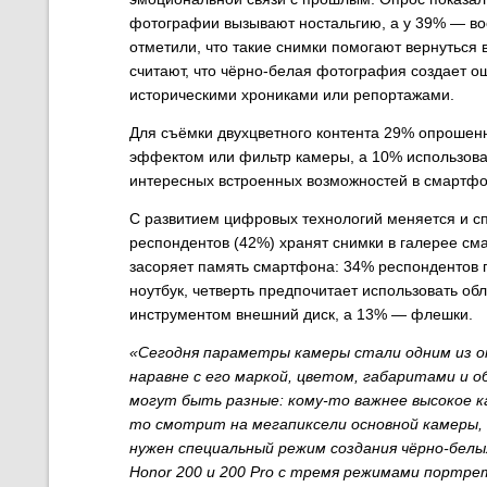
фотографии вызывают ностальгию, а у 39% — в
отметили, что такие снимки помогают вернуться
считают, что чёрно-белая фотография создает о
историческими хрониками или репортажами.
Для съёмки двухцветного контента 29% опрошенн
эффектом или фильтр камеры, а 10% использов
интересных встроенных возможностей в смартфо
С развитием цифровых технологий меняется и с
респондентов (42%) хранят снимки в галерее сма
засоряет память смартфона: 34% респондентов п
ноутбук, четверть предпочитает использовать 
инструментом внешний диск, а 13% — флешки.
«Сегодня параметры камеры стали одним из 
наравне с его маркой, цветом, габаритами и 
могут быть разные: кому-то важнее высокое к
то смотрит на мегапиксели основной камеры,
нужен специальный режим создания чёрно-белы
H
onor
200 и 200 Pro с тремя режимами портрет