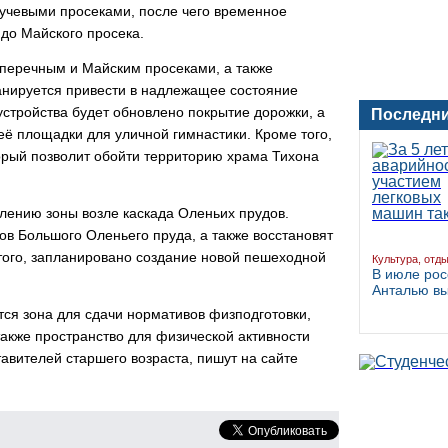
Лучевыми просеками, после чего временное
 до Майского просека.
оперечным и Майским просеками, а также
анируется привести в надлежащее состояние
устройства будет обновлено покрытие дорожки, а
Последни
ё площадки для уличной гимнастики. Кроме того,
торый позволит обойти территорию храма Тихона
влению зоны возле каскада Оленьих прудов.
ов Большого Оленьего пруда, а также восстановят
этого, запланировано создание новой пешеходной
Культура, отд
В июле рос
Анталью в
ся зона для сдачи нормативов физподготовки,
также пространство для физической активности
вителей старшего возраста, пишут на сайте