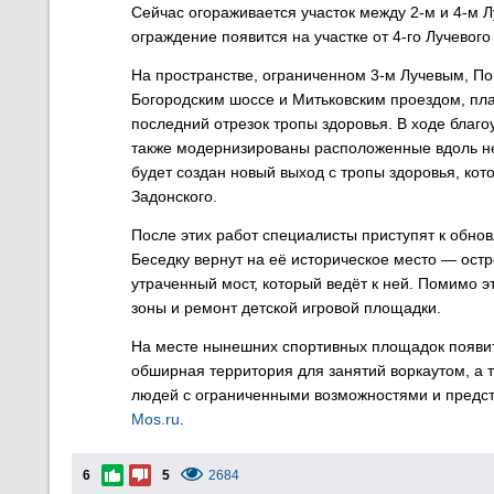
Сейчас огораживается участок между 2-м и 4-м 
ограждение появится на участке от 4-го Лучевого
На пространстве, ограниченном 3-м Лучевым, П
Богородским шоссе и Митьковским проездом, пл
последний отрезок тропы здоровья. В ходе благо
также модернизированы расположенные вдоль не
будет создан новый выход с тропы здоровья, ко
Задонского.
После этих работ специалисты приступят к обно
Беседку вернут на её историческое место — остр
утраченный мост, который ведёт к ней. Помимо 
зоны и ремонт детской игровой площадки.
На месте нынешних спортивных площадок появит
обширная территория для занятий воркаутом, а 
людей с ограниченными возможностями и предста
Mos.ru
.
6
5
2684