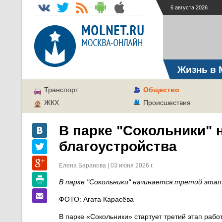
6 августа 2026
Жизнь в 
Транспорт
Общество
ЖКХ
Происшествия
В парке "Сокольники" 
благоустройства
Елена Баранова | 03 июня 2026 г.
В парке "Сокольники" начинается третий эта
ФОТО: Агата Карасёва
В парке «Сокольники» стартует третий этап раб