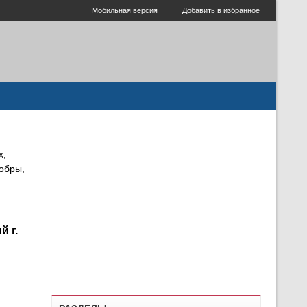
Мобильная версия
Добавить в избранное
х,
бобры,
 г.