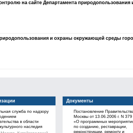
контролю на сайте Департамента природопользования 
 природопользования и охраны окружающей среды гор
изации
Документы
ьная служба по надзору
Постановление Правительств
людением
Москвы от 13.06.2006 г. N 379
ательства в области
«О программных мероприяти
культурного наследия
по созданию, реставрации,
реконструкции, ремонту и