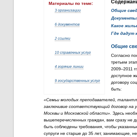
Содержан
Материалы по теме:
Общие све
3 организации
Документы,
6 документов
Какое жиль
Где дадут 
2 ссылки
Общие св
10 справочных услуг
Согласно по
третьем эта
4 горячие линии
2009–2011 г
доступное ж
9 государственных услуг
договору со
быть:
«Семьи молодых преподавателей, талантли
заключивие соответствующий договор на у
Москвы и Московской области»
.
Здесь необх
вышеперечисленных граждан, вам сразу не да
быть соблюдены требования, чтобы указанные
супруги не старше до 35 лет, занимающие, 