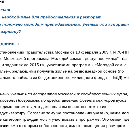
ие
дения
 необходимые для предоставления в ректорат
е положено молодым преподавателям, ученым или аспиран
квартиру?
едения
↑
становлению Правительства Москвы от 10 февраля 2009 г. N 76-П
пе Московской программы "Молодой семье - доступное жилье" на
г. и заданиях до 2015 г.», участниками программы «Молодой семье
илье», желающими получить жилье на безвозмездной основе (по
цального найма в из бездотационного жилищного фонда
—
БДД) мо
вых ученых или аспирантов московских государственных вузов,
словиях Программы, по представлению Совета ректоров вузов
одимо понимать, что даже если вы являетесь кем-то из
дут квартиру. Согласно тому же постановлению указано, какие до
 категории граждан могли участвовать в программе. Это семьи, гд
независимо от формы собственности, жилые помещения размером