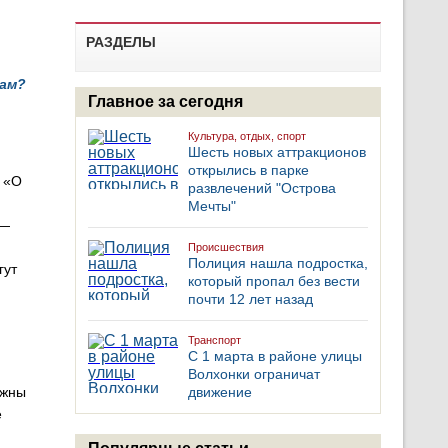
РАЗДЕЛЫ
там?
Главное за сегодня
Культура, отдых, спорт
Шесть новых аттракционов
открылись в парке
П «О
развлечений "Острова
Мечты"
 —
Происшествия
Полиция нашла подростка,
гут
который пропал без вести
почти 12 лет назад
Транспорт
С 1 марта в районе улицы
Волхонки ограничат
движение
лжны
е
Популярные статьи