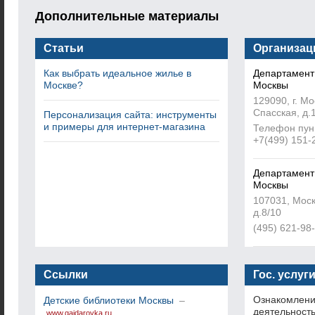
Дополнительные материалы
Статьи
Организац
Как выбрать идеальное жилье в
Департамент
Москве?
Москвы
129090, г. М
Спасская, д.1
Персонализация сайта: инструменты
и примеры для интернет-магазина
Телефон пун
+7(499) 151-
Департамент 
Москвы
107031, Моск
д.8/10
(495) 621-98
Ссылки
Гос. услуг
Ознакомлени
Детские библиотеки Москвы
–
деятельност
www.gaidarovka.ru