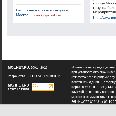
города Москв
покупка биле
Бесплатные кружки и секции в
мероприятия
Москве
–
www.semya-rastet.ru
http://www.mo
MOLNET.RU
Использование редакционных
, 2001 - 2026
при установке активной гипе
Разработка —
ООО "ИТЦ МОЛНЕТ"
(
https://molnet.ru/
) рядом с оп
печатных изданий — с форму
портала МОЛНЕТ.РУ» (СМИ з
службой по надзору в сфере 
массовых коммуникаций (Роск
ЭЛ № ФС77-81943 от 05.10.2