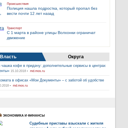
Происшествия
Полиция нашла подростка, который пропал без
вести почти 12 лет назад
Транспорт
С 1 марта в районе улицы Волхонки ограничат
движение
Власть
Округа
 чашка кофе в придачу: дополнительные сервисы в центрах
енты»
15.10.2018 •
md.mos.ru
комата в офисах «Мои Документы» – с заботой об удобстве
0.2018 •
md.mos.ru
ЭКОНОМИКА И ФИНАНСЫ
Судебные приставы взыскали с жителя