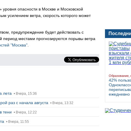
 уровня опасности в Москве и Московской
емым усилением ветра, скорость которого может
вом, предупреждение будет действовать с
Последни
ый период местами прогнозируются порывы ветра
остей "Москва"
.
Образование, 
42% польз
Однокласс
переписыва
ца лета
• Вчера, 15:36
ежедневно
рой раз с начала августа
• Вчера, 13:32
в тени
• Вчера, 12:22
ста
• Вчера, 11:55