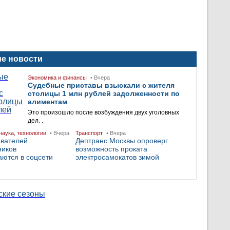
е новости
Экономика и финансы
• Вчера
Судебные приставы взыскали с жителя
столицы 1 млн рублей задолженности по
алиментам
Это произошло после возбуждения двух уголовных
дел. .
наука, технологии
• Вчера
Транспорт
• Вчера
ователей
Дептранс Москвы опроверг
ников
возможность проката
ются в соцсети
электросамокатов зимой