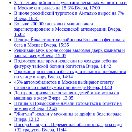
За 5 лет аварийность с участием легковых машин такси
в Москве снизилась на 15,3%
Вчера, 17:00
В июле российский турпоток в Анталью вырос на 7%
Вчера, 16:31
Больше 200 000 легковых машин такси
зарегистрировано в Московской агломерации
Вчера,
16:02
Певица Ёлка станет хедлайнером Большого фестиваля
бега в Москве
Вчера, 15:35
Ревнивый муж в ходе ссоры выломал дверь комнаты и
зарезал жену
Вчера, 15:05
Подмосковные врачи извлекли из желудка ребенка
фигурку тайской богини богатства
Вчера, 14:42
Горожан призывают избегать длительного пребывания
на улице в жару
Вчера, 14:14
45% автомобилистов в Москве выбирают оплату
стоянки со шлагбаумом при выезде
Вчера, 13:40
Дептранс призвал не оставлять детей и животных в
машинах в жару
Вчера, 13:05
Птицы в Подмосковье начали готовиться к отлету на
зимовку
Вчера, 12:45
"Жигули" изъяли у мужчины за дрифт в Зеленограде
Вчера, 12:12
Погода 6 августа: Переменная облачность, гроза и до
+32 градусов
Вчера, 11:44