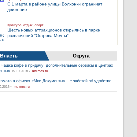
С 1 марта в районе улицы Волхонки ограничат
движение
Культура, отдых, спорт
Шесть новых аттракционов открылись в парке
развлечений "Острова Мечты"
Власть
Округа
 чашка кофе в придачу: дополнительные сервисы в центрах
енты»
15.10.2018 •
md.mos.ru
комата в офисах «Мои Документы» – с заботой об удобстве
0.2018 •
md.mos.ru