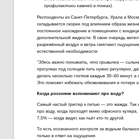
профилактики камней в почках).
Респонденты из Санкт-Петербурга, Урала и Москв
складывается скорее под влиянием образа жизни,
постоянное нахождение в помещениях с кондици
дополнительной жидкости. В свою очередь жите
разрежённый воздух и ветра смягчают ощущение 
естественной необходимости.
“Здесь важно понимать, что привычка — сильн
прогулках под солнцем пить нужно регулярно, 
делать несколько глотков каждые 30–60 минут, а
Это поможет избежать обезвоживания и потери э
Когда россияне вспоминают про воду?
Самый частый триггер к питью — это жажда. Та
про воду, когда проходят мимо офисного кулера
7,5% — когда видят, как пьёт кто-то другой.
То есть осознанного контроля за водным балансо
только в ответ на ощущения.