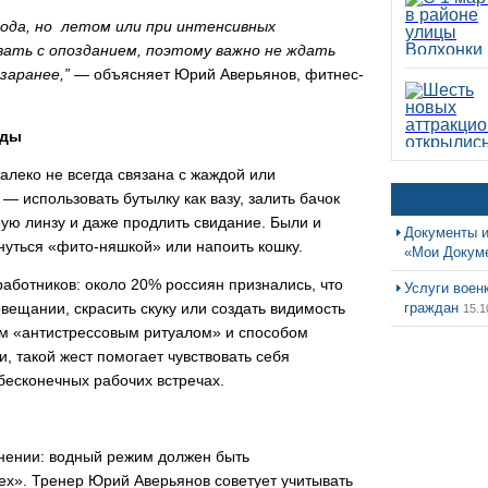
года, но летом или при интенсивных
ать с опозданием, поэтому важно не ждать
заранее,”
— объясняет Юрий Аверьянов, фитнес-
воды
далеко не всегда связана с жаждой или
 использовать бутылку как вазу, залить бачок
ную линзу и даже продлить свидание. Были и
Документы и
нуться «фито-няшкой» или напоить кошку.
«Мои Докум
аботников: около 20% россиян признались, что
Услуги воен
овещании, скрасить скуку или создать видимость
граждан
15.1
ым «антистрессовым ритуалом» и способом
, такой жест помогает чувствовать себя
бесконечных рабочих встречах.
мнении: водный режим должен быть
ех». Тренер Юрий Аверьянов советует учитывать