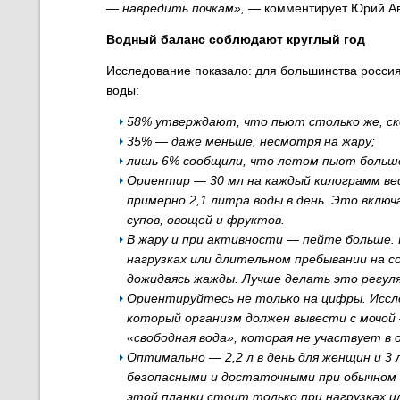
— навредить почкам»,
—
комментирует Юрий Ав
Водный баланс соблюдают круглый год
Исследование показало: для большинства росси
воды:
58% утверждают, что пьют столько же, ско
35% — даже меньше, несмотря на жару;
лишь 6% сообщили, что летом пьют больше 
Ориентир — 30 мл на каждый килограмм веса
примерно 2,1 литра воды в день. Это включ
супов, овощей и фруктов.
В жару и при активности — пейте больше.
нагрузках или длительном пребывании на со
дожидаясь жажды. Лучше делать это регуля
Ориентируйтесь не только на цифры. Иссл
который организм должен вывести с мочой —
«свободная вода», которая не участвует в
Оптимально — 2,2 л в день для женщин и 3
безопасными и достаточными при обычном 
этой планки стоит только при нагрузках и