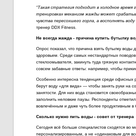
“Такая стратегия подходит в холодное время 
тренировках механизм жажды может срабатыв
чувства пересохшего горла, а восполнять воду 
тренер DDX Fitness.
Не всегда жажда - причина купить бутылку 
Опрос показал, что причина взять бутылку воды 
здоровьем. Среди самых нестандартных поводов —
стеклоомывателя, закинуть туда грязную контакт
совсем забавные ответы: например, чтобы прики
Особенно интересна тенденция среди офисных р
берут воду «для вида» — чтобы занять руки на с
занятости. Для них вода становится своеобразн
заполнить неловкие паузы. Респонденты отметили
вовлечённым и даже чуть более продуктивным в 
Сколько нужно пить воды - совет от тренера
Сегодня всё больше специалистов сходятся во 
персонализированным, а не «одинаковым для вс