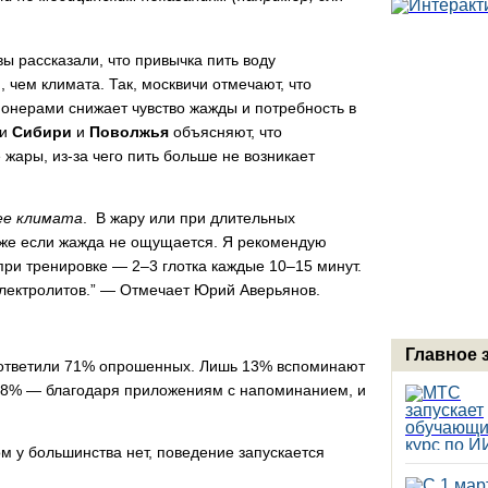
ы рассказали, что привычка пить воду
 чем климата. Так, москвичи отмечают, что
онерами снижает чувство жажды и потребность в
ли
Сибири
и
Поволжья
объясняют, что
жары, из-за чего пить больше не возникает
ее климата
. В жару или при длительных
даже если жажда не ощущается. Я рекомендую
 при тренировке — 2–3 глотка каждые 10–15 минут.
лектролитов.”
— Отмечает Юрий Аверьянов.
Главное 
к ответили 71% опрошенных. Лишь 13% вспоминают
, 8% — благодаря приложениям с напоминанием, и
м у большинства нет, поведение запускается