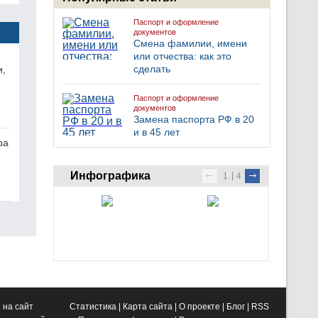
Паспорт и оформление
документов
Смена фамилии, имени
или отчества: как это
сделать
и,
Паспорт и оформление
документов
Замена паспорта РФ в 20
и в 45 лет
ра
Инфографика
1
4
 на сайт
Статистика
|
Карта сайта
|
О проекте
|
Блог
|
RSS