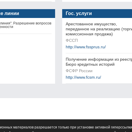
ие линии
Гос. услуги
 линия". Разрешение вопросов
Арестованное имущество,
енности
переданное на реализацию (торг
комиссионная продажа)
ФССП
http://www.fssprus.ru/
Получение информации из реест
Бюро кредитных историй
ФСФР России
http://www.fcsm.ru/
ионных материалов разрешается только при установке активной гиперссылки