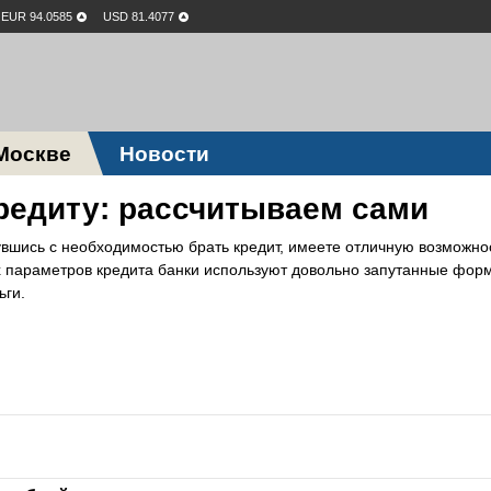
EUR 94.0585
USD 81.4077
Москве
Новости
редиту: рассчитываем сами
нувшись с необходимостью брать кредит, имеете отличную возможно
х параметров кредита банки используют довольно запутанные фор
ьги.