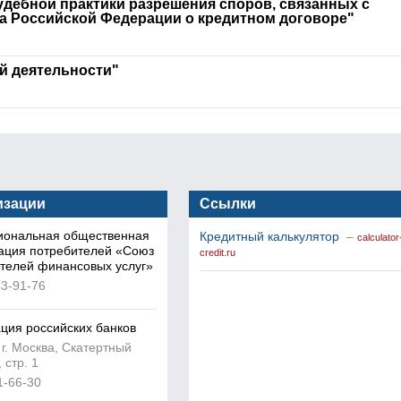
ебной практики разрешения споров, связанных с
а Российской Федерации о кредитном договоре"
й деятельности"
изации
Ссылки
иональная общественная
Кредитный калькулятор
–
calculator
ация потребителей «Союз
credit.ru
телей финансовых услуг»
43-91-76
ция российских банков
 г. Москва, Скатертный
, стр. 1
1-66-30