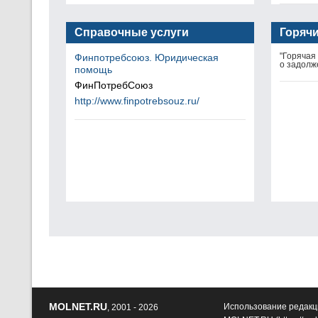
Справочные услуги
Горяч
"Горячая
Финпотребсоюз. Юридическая
о задолж
помощь
ФинПотребСоюз
http://www.finpotrebsouz.ru/
MOLNET.RU
Использование редакц
, 2001 - 2026