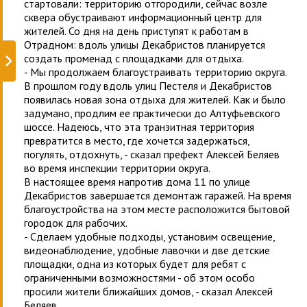
стартовали: территорию отгородили, сейчас возле
сквера обустраивают информационный центр для
жителей. Со дня на день приступят к работам в
Отрадном: вдоль улицы Декабристов планируется
создать променад с площадками для отдыха.
- Мы продолжаем благоустраивать территорию округа.
В прошлом году вдоль улиц Пестеля и Декабристов
появилась новая зона отдыха для жителей. Как и было
задумано, продлим ее практически до Алтуфьевского
шоссе. Надеюсь, что эта транзитная территория
превратится в место, где хочется задержаться,
погулять, отдохнуть, - сказал префект Алексей Беляев
во время инспекции территории округа.
В настоящее время напротив дома 11 по улице
Декабристов завершается демонтаж гаражей. На время
благоустройства на этом месте расположится бытовой
городок для рабочих.
- Сделаем удобные подходы, установим освещение,
видеонаблюдение, удобные лавочки и две детские
площадки, одна из которых будет для ребят с
ограниченными возможностями - об этом особо
просили жители ближайших домов, - сказал Алексей
Беляев.