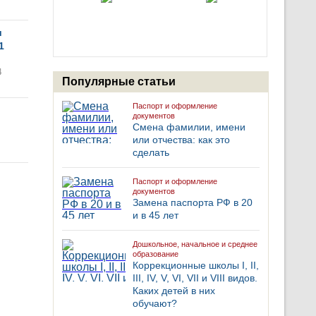
и
1
4
Популярные статьи
Паспорт и оформление
документов
Смена фамилии, имени
или отчества: как это
сделать
Паспорт и оформление
документов
Замена паспорта РФ в 20
и в 45 лет
Дошкольное, начальное и среднее
образование
Коррекционные школы I, II,
III, IV, V, VI, VII и VIII видов.
Каких детей в них
обучают?