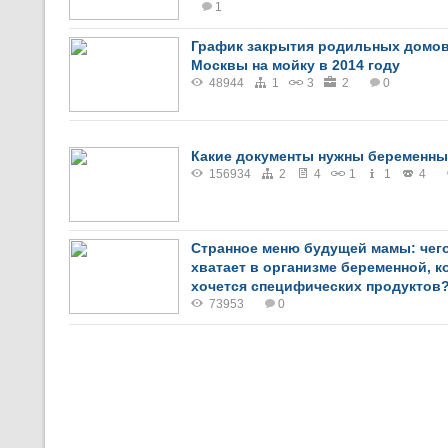
1
График закрытия родильных домо
Москвы на мойку в 2014 году
48944
1
3
2
0
Какие документы нужны беременн
156934
2
4
1
1
4
Странное меню будущей мамы: чего
хватает в организме беременной, к
хочется специфических продуктов
73953
0