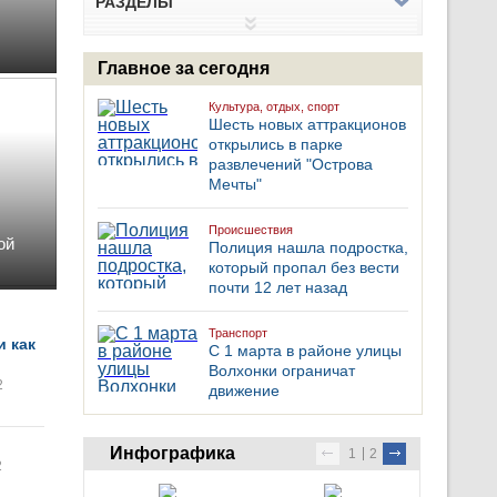
РАЗДЕЛЫ
Главное за сегодня
Культура, отдых, спорт
Шесть новых аттракционов
открылись в парке
развлечений "Острова
Мечты"
Происшествия
ой
Полиция нашла подростка,
который пропал без вести
почти 12 лет назад
Транспорт
и как
С 1 марта в районе улицы
Волхонки ограничат
2
движение
Инфографика
1
2
2