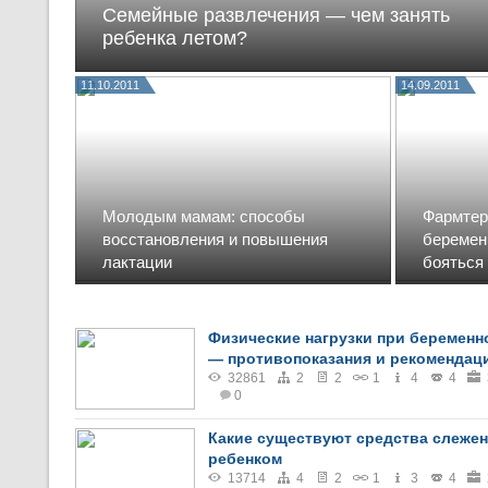
Семейные развлечения — чем занять
ребенка летом?
11.10.2011
14.09.2011
Молодым мамам: способы
Фармтер
восстановления и повышения
беременн
лактации
бояться 
Физические нагрузки при беременн
— противопоказания и рекомендац
32861
2
2
1
4
4
0
Какие существуют средства слежен
ребенком
13714
4
2
1
3
4