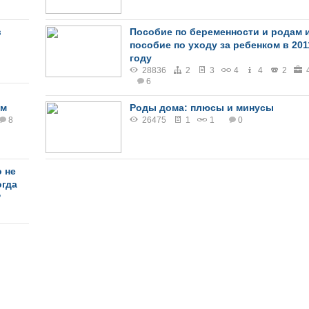
в
Пособие по беременности и родам 
пособие по уходу за ребенком в 201
году
28836
2
3
4
4
2
6
ым
Роды дома: плюсы и минусы
8
26475
1
1
0
 не
огда
?