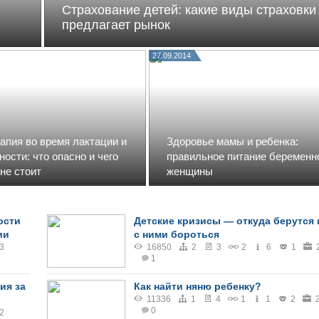
Страхование детей: какие виды страховки
предлагает рынок
27.09.2014
апия во время лактации и
Здоровье мамы и ребенка:
ости: что опасно и чего
правильное питание беременн
не стоит
женщины
ости
Детские кризисы — откуда берутся 
ии
с ними бороться
3
16850
2
3
2
6
1
1
ия за
Как найти няню ребенку?
11336
1
4
1
1
2
0
2