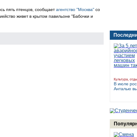
ись пять птенцов, сообщает
агентство "Москва"
со
мейство живет в крытом павильоне "Бабочки и
Последни
Культура, отд
В июле рос
Анталью в
Популярн