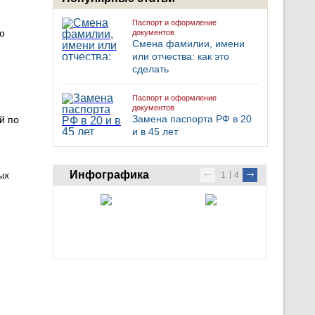
Паспорт и оформление
о
документов
Смена фамилии, имени
или отчества: как это
сделать
Паспорт и оформление
документов
Замена паспорта РФ в 20
й по
и в 45 лет
Инфографика
ых
1
4