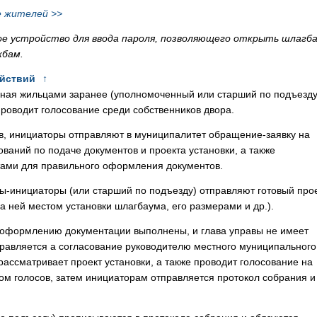
е жителей >>
е устройство для ввода пароля, позволяющего открыть шлагба
жбам.
ействий
↑
нная жильцами заранее (уполномоченный или старший по подъезду
проводит голосование среди собственников двора.
в, инициаторы отправляют в муниципалитет обращение-заявку на
ваний по подаче документов и проекта установки, а также
тами для правильного оформления документов.
ы-инициаторы (или старший по подъезду) отправляют готовый про
а ней местом установки шлагбаума, его размерами и др.).
о оформлению документации выполнены, и
глава управы не имеет
равляется а согласование руководителю местного муниципального
ассматривает проект установки, а также проводит голосование на
м голосов, затем инициаторам отправляется протокол собрания и