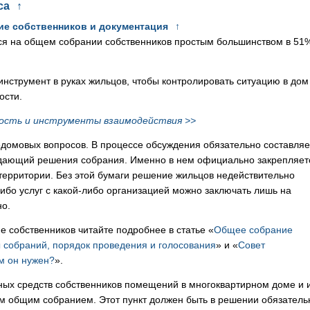
са
↑
ие собственников и документация
↑
ся на общем собрании собственников простым большинством в 51
струмент в руках жильцов, чтобы контролировать ситуацию в дом
ости.
ость и инструменты взаимодействия >>
домовых вопросов. В процессе обсуждения обязательно составляе
ждающий решения собрания. Именно в нем официально закрепляет
территории. Без этой бумаги решение жильцов недействительно
ибо услуг с какой-либо организацией можно заключать лишь на
о.
е собственников читайте подробнее в статье «
Общее собрание
 собраний, порядок проведения и голосования
» и «
Совет
ем он нужен?
».
ых средств собственников помещений в многоквартирном доме и 
ом общим собранием. Этот пункт должен быть в решении обязатель