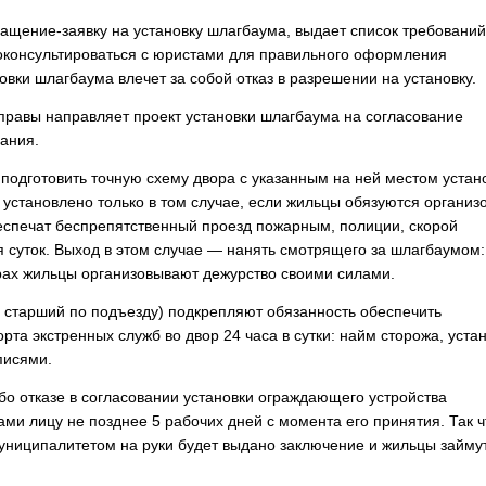
ащение-заявку на установку шлагбаума, выдает список требований
роконсультироваться с юристами для правильного оформления
вки шлагбаума влечет за собой отказ в разрешении на установку.
правы направляет проект установки шлагбаума на согласование
рания.
подготовить точную схему двора с указанным на ней местом устан
установлено только в том случае, если жильцы обязуются организ
спечат беспрепятственный проезд пожарным, полиции, скорой
суток. Выход в этом случае — нанять смотрящего за шлагбаумом:
орах жильцы организовывают дежурство своими силами.
старший по подъезду) подкрепляют обязанность обеспечить
та экстренных служб во двор 24 часа в сутки: найм сторожа, уста
писями.
бо отказе в согласовании установки ограждающего устройства
и лицу не позднее 5 рабочих дней с момента его принятия. Так чт
униципалитетом на руки будет выдано заключение и жильцы займу