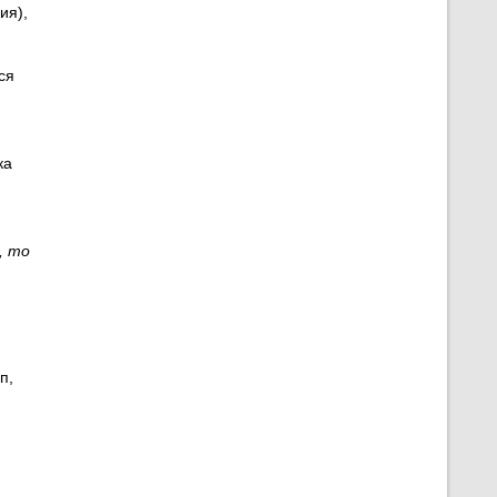
ия),
ся
ка
, то
п,