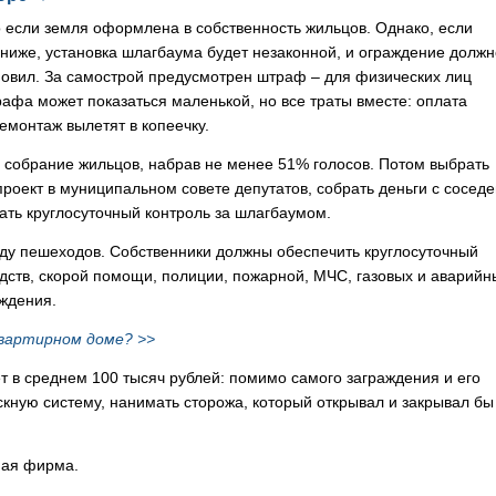
если земля оформлена в собственность жильцов. Однако, если
ниже, установка шлагбаума будет незаконной, и ограждение должн
тановил. За самострой предусмотрен штраф – для физических лиц
рафа может показаться маленькой, но все траты вместе: оплата
емонтаж вылетят в копеечку.
 собрание жильцов, набрав не менее 51% голосов. Потом выбрать
проект в муниципальном совете депутатов, собрать деньги с соседе
вать круглосуточный контроль за шлагбаумом.
ду пешеходов. Собственники должны обеспечить круглосуточный
дств, скорой помощи, полиции, пожарной, МЧС, газовых и аварийн
аждения.
вартирном доме? >>
т в среднем 100 тысяч рублей: помимо самого заграждения и его
скную систему, нанимать сторожа, который открывал и закрывал бы
ная фирма.