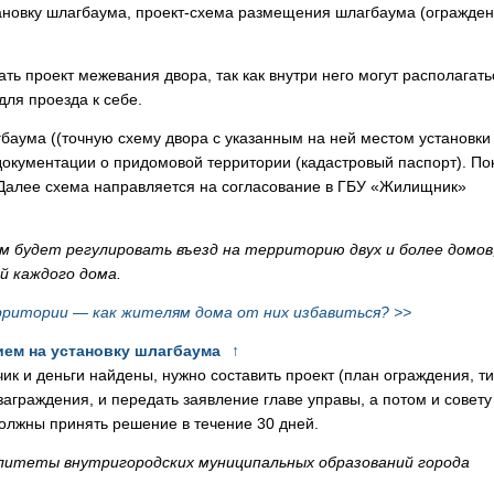
становку шлагбаума, проект-схема размещения шлагбаума (огражден
ь проект межевания двора, так как внутри него могут располагать
ля проезда к себе.
аума ((точную схему двора с указанным на ней местом установки
 документации о придомовой территории (кадастровый паспорт). По
Далее схема направляется на согласование в ГБУ «Жилищник»
м будет регулировать въезд на территорию двух и более домов
й каждого дома.
ритории — как жителям дома от них избавиться? >>
ем на установку шлагбаума
↑
к и деньги найдены, нужно составить проект (план ограждения, ти
аграждения, и передать заявление главе управы, а потом и совету
олжны принять решение в течение 30 дней.
литеты внутригородских муниципальных
образований города