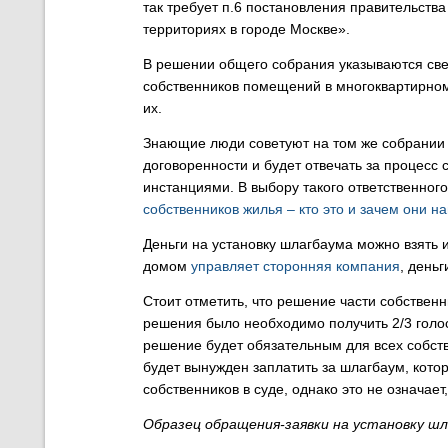
так требует п.6 постановления правительст
территориях в городе Москве».
В решении общего собрания указываются све
собственников помещений в многоквартирном
их.
Знающие люди советуют на том же собрании 
договоренности и будет отвечать за процесс
инстанциями. В выбору такого ответственного
собственников жилья – кто это и зачем они н
Деньги на установку шлагбаума можно взять 
домом
управляет сторонняя компания
, день
Стоит отметить, что решение части собственн
решения было необходимо получить 2/3 голос
решение будет обязательным для всех собстве
будет вынужден заплатить за шлагбаум, кот
собственников в суде, однако это не означае
Образец обращения-заявки на установку 