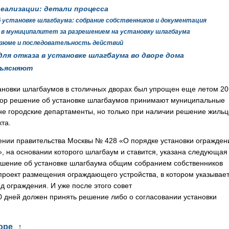
реализации: детали процесса
 установке шлагбаума: собрание собственников и документация
 в муниципалитет за разрешением на установку шлагбаума
езюме и последовательность действий
для отказа в установке шлагбаума во дворе дома
зъясняют
ановки шлагбаумов в столичных дворах был упрощен еще летом 2
пор
решение об установке шлагбаумов принимают муниципальные
 не городские департаменты, но только при наличии решение жильц
та.
ении правительства Москвы № 428 «О порядке установки огражден
, на основании которого шлагбаум и ставится, указана следующая
ешение об установке шлагбаума общим собранием собственников
проект размещения ограждающего устройства, в котором указывае
д ограждения. И уже после этого совет
0 дней должен принять решение либо о согласовании установки
оре
↑