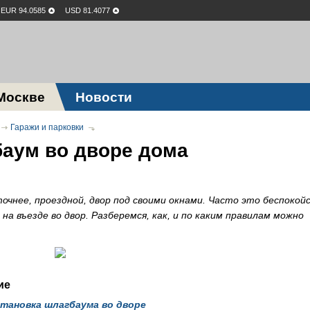
EUR 94.0585
USD 81.4077
Москве
Новости
Гаражи и парковки
баум во дворе дома
очнее, проездной, двор под своими окнами. Часто это беспокой
а въезде во двор. Разберемся, как, и по каким правилам можно
ие
становка шлагбаума во дворе