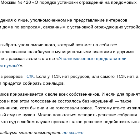
ва Москвы № 428 «О порядке установки ограждений на придомовых
дения о лице, уполномоченном на представление интересов
 доме по вопросам, связанным с установкой ограждающих устройс
выбрать уполномоченного, который возьмет на себя все
 согласования шлагбаума с муниципальными властями и другими
 мы рассказывали с статье «
Уполномоченные представители
ам нужны?
».
из резервов
ТСЖ
. Если у ТСЖ нет ресурсов, или самого ТСЖ нет, а
ги придется собирать с жильцов.
иков приравнивается к воле всех собственников. И если для приня
ов и при этом голосование состоялось без нарушений — такое
нников, хотя бы они и не голосовали вовсе. Поэтому кто-то из жи
орый ему не нужен. Можно попытаться оспорить решение собрания
т, что суд в любом случае признает такое решение недействительны
шлагбаума можно посмотреть
по ссылке
.