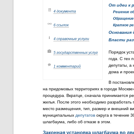
От идеи к 
4 документа
Решение об
Обращение
6 ссылок
Краткое р
Основания 
4 справочные услуги
Власти ра
Порядок уст
5 государственных услуг
года. С тех 
депутаты, а
1 комментарий
дома и проек
В постановл
на придомовых территориях в городе Москве»
процедура. Вкратце, сначала принимается р
жилья. После этого необходимо разработать 
место размещения, тип, размер и внешний ви
муниципальных
депутатов
округа в течение 3
шлагбаума, либо об отказе в этом.
Законная установка шлагбаума во дв