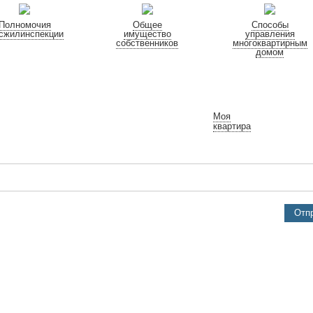
Полномочия
Общее
Способы
сжилинспекции
имущество
управления
собственников
многоквартирным
домом
Моя
квартира
Отп