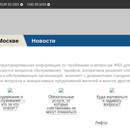
EUR 93.1901
USD 80.9293
Москве
Новости
 структурированная информация по проблемам и вопросам ЖКХ дл
саются вопросов обслуживания, тарифов, алгоритмов решения сп
в и обслуживающих организаций, знакомят с документами городски
х вопросов и инициативных предложений жителей и многое другое
одержание и
Обязательные
Куда жаловаться
служивание —
услуги, от
и задавать
кто за что
которых
вопросы?
платит?
собственники не
могут отказаться
Лифты