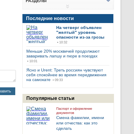
РАЗДЕЛЫ
Последние новости
На четверг объявлен
"желтый" уровень
опасности из-за грозы
• 10:32
Меньше 20% москвичей продолжают
заваривать лапшу и пюре в поездах
• 10:01
Ясно и Urent: Треть россиян чувствуют
себя спокойнее во время передвижения
на самокате
• 09:33
равить
Популярные статьи
Паспорт и оформление
документов
Смена фамилии, имени
или отчества: как это
сделать