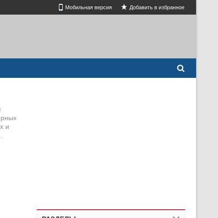
Мобильная версия
Добавить в избранное
я
орных
х и
.